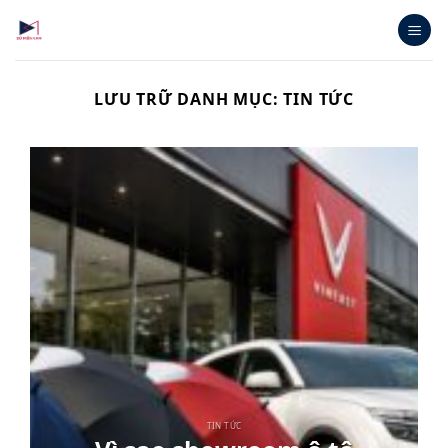
Bỏ
qua
nội
dung
LƯU TRỮ DANH MỤC:
TIN TỨC
TIN TỨC