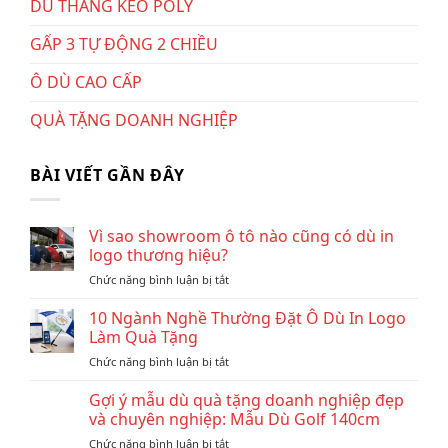
DÙ THẲNG KÈO POLY
GẤP 3 TỰ ĐỘNG 2 CHIỀU
Ô DÙ CAO CẤP
QUÀ TẶNG DOANH NGHIỆP
BÀI VIẾT GẦN ĐÂY
Vì sao showroom ô tô nào cũng có dù in
logo thương hiệu?
ở
Chức năng bình luận bị tắt
Vì
sao
10 Ngành Nghề Thường Đặt Ô Dù In Logo
showroom
Làm Quà Tặng
ô
ở
Chức năng bình luận bị tắt
tô
10
nào
Ngành
Gợi ý mẫu dù quà tặng doanh nghiệp đẹp
cũng
Nghề
có
và chuyên nghiệp: Mẫu Dù Golf 140cm
Thường
dù
ở
Chức năng bình luận bị tắt
Đặt