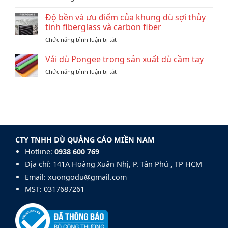
in
Gợi
Ô
logo
ý
Độ bền và ưu điểm của khung dù sợi thủy
Dù
thương
mẫu
In
tinh fiberglass và carbon fiber
hiệu?
dù
Logo
ở
Chức năng bình luận bị tắt
quà
Làm
Độ
tặng
Quà
bền
Vải dù Pongee trong sản xuất dù cầm tay
doanh
Tặng
và
nghiệp
ở
Chức năng bình luận bị tắt
ưu
đẹp
Vải
điểm
và
dù
của
chuyên
Pongee
khung
nghiệp:
trong
dù
Mẫu
sản
sợi
Dù
xuất
thủy
Golf
dù
tinh
140cm
CTY TNHH DÙ QUẢNG CÁO MIỀN NAM
cầm
fiberglass
tay
Hotline:
0938 600 769‬
và
carbon
Địa chỉ: 141A Hoàng Xuân Nhị, P. Tân Phú , TP HCM
fiber
Email: xuongodu@gmail.com
MST: 0317687261