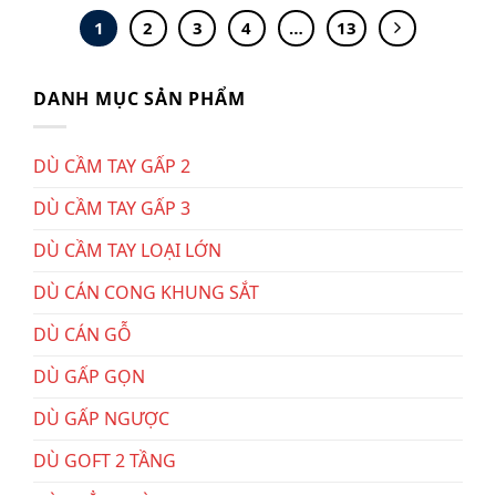
1
2
3
4
…
13
DANH MỤC SẢN PHẨM
DÙ CẦM TAY GẤP 2
DÙ CẦM TAY GẤP 3
DÙ CẦM TAY LOẠI LỚN
DÙ CÁN CONG KHUNG SẮT
DÙ CÁN GỖ
DÙ GẤP GỌN
DÙ GẤP NGƯỢC
DÙ GOFT 2 TẦNG