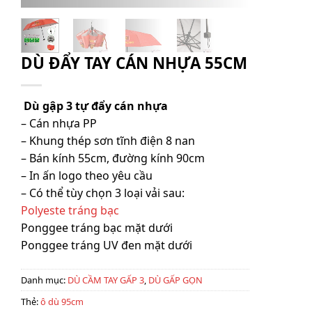
DÙ ĐẨY TAY CÁN NHỰA 55CM
Dù gập 3 tự đẩy cán nhựa
– Cán nhựa PP
– Khung thép sơn tĩnh điện 8 nan
– Bán kính 55cm, đường kính 90cm
– In ấn logo theo yêu cầu
– Có thể tùy chọn 3 loại vải sau:
Polyeste tráng bạc
Ponggee tráng bạc mặt dưới
Ponggee tráng UV đen mặt dưới
Danh mục:
DÙ CẦM TAY GẤP 3
,
DÙ GẤP GỌN
Thẻ:
ô dù 95cm