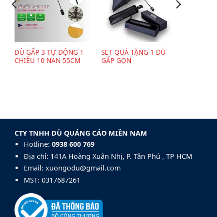
DÙ GẤP 3 TỰ ĐỘNG 1
SET QUÀ TẶNG 1 DÙ
CHIỀU 10 NAN 55CM
GẤP GỌN
CTY TNHH DÙ QUẢNG CÁO MIỀN NAM
Hotline:
0938 600 769‬
Địa chỉ: 141A Hoàng Xuân Nhị, P. Tân Phú , TP HCM
Email: xuongodu@gmail.com
MST: 0317687261