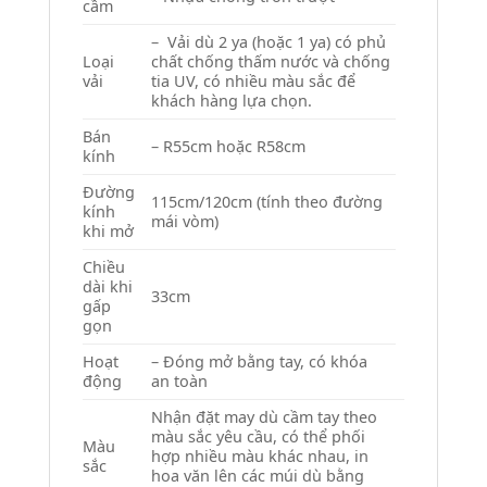
cầm
– Vải dù 2 ya (hoặc 1 ya) có phủ
Loại
chất chống thấm nước và chống
vải
tia UV, có nhiều màu sắc để
khách hàng lựa chọn.
Bán
– R55cm hoặc R58cm
kính
Đường
115cm/120cm (tính theo đường
kính
mái vòm)
khi mở
Chiều
dài khi
33cm
gấp
gọn
Hoạt
– Đóng mở bằng tay, có khóa
động
an toàn
Nhận đặt may dù cầm tay theo
màu sắc yêu cầu, có thể phối
Màu
hợp nhiều màu khác nhau, in
sắc
hoa văn lên các múi dù bằng