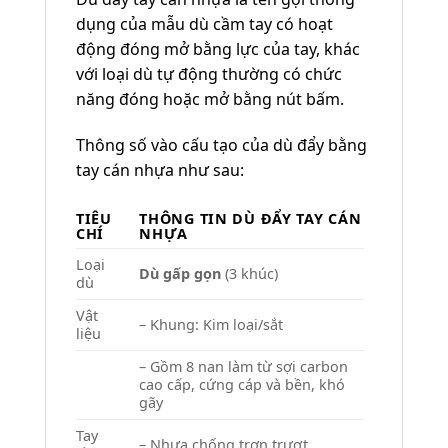
dụng của mẫu dù cầm tay có hoạt
động đóng mở bằng lực của tay, khác
với loại dù tự động thường có chức
năng đóng hoặc mở bằng nút bấm.
Thông số vào cấu tạo của dù đẩy bằng
tay cán nhựa như sau:
TIÊU
THÔNG TIN DÙ ĐẨY TAY CÁN
CHÍ
NHỰA
Loại
Dù gấp gọn
(3 khúc)
dù
Vật
– Khung: Kim loại/sắt
liệu
– Gồm 8 nan làm từ sợi carbon
cao cấp, cứng cáp và bền, khó
gãy
Tay
– Nhựa chống trơn trượt