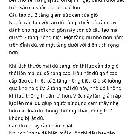
trên sân cỏ khắc nghiệt, gió lớn.
Cấu tạo dù 2 tầng giảm sức cản của gió
Ngoài cấu tạo với tán dù rộng, chiếc dù cầm tay
dành cho người chơi gôn này còn có cấu tạo mái
dù với 2 tầng riêng biệt. Một tầng dù nhỏ hơn nằm
trên đỉnh dù, và một tầng dưới với diện tích rộng
hơn.
Khi kích thước mái dù càng lớn thì lực cản do gió
thổi lên mái dù sẽ càng cao. Hầu hết dù golf cao
cấp đều có thiết kế 2 tầng riêng biệt. Gió sẽ luồng
qua khe hở giữa 2 tầng mái dù này, nhờ đó không
khí lưu thông thuận lợi hơn. Việc này làm giảm áp
lực lên mái dù giúp người sử dụng cảm thấy nhẹ
hơn các loại dù thông thường khác, đồng thời
không bị lật dù.
Cán dù có tay cầm nắm chặt
Như chúng ta đã biết, mỗi cuộc thi đấu hay tập