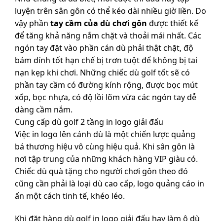
luyện trên sân gôn có thể kéo dài nhiều giờ liền. Do
vậy phần
tay cầm của dù chơi gôn
được thiết kế
để tăng khả năng nắm chặt và thoải mái nhất. Các
ngón tay đặt vào phần cán dù phải thật chặt, độ
bám dính tốt hạn chế bị trơn tuột để không bị tai
nạn kẹp khi chơi. Những chiếc dù golf tốt sẽ có
phần tay cầm có đường kính rộng, được bọc mút
xốp, bọc nhựa, có độ lồi lõm vừa các ngón tay dễ
dàng cầm nắm.
Cung cấp dù golf 2 tầng in logo giải đấu
Việc in logo lên cánh dù là một chiến lược quảng
bá thương hiệu vô cùng hiệu quả. Khi sân gôn là
nơi tập trung của những khách hàng VIP giàu có.
Chiếc dù quà tặng cho người chơi gôn theo đó
cũng cần phải là loại dù cao cấp, logo quảng cáo in
ấn một cách tinh tế, khéo léo.
Khi đặt hàng dù golf in logo giải đấu hay làm ô dù