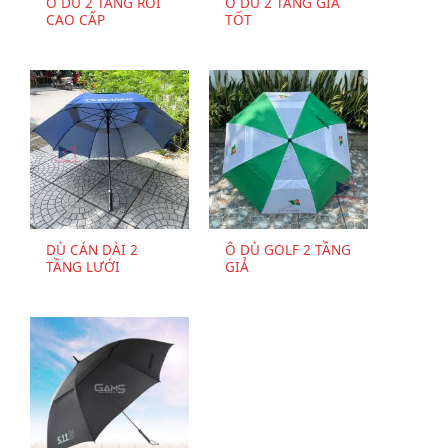
Ô DÙ 2 TẦNG RỜI
Ô DÙ 2 TẦNG GIÁ
CAO CẤP
TỐT
DÙ CÁN DÀI 2
Ô DÙ GOLF 2 TẦNG
TẦNG LƯỚI
GIẢ