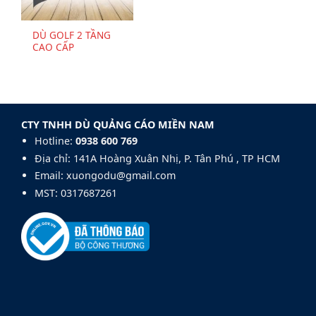
DÙ GOLF 2 TẦNG
CAO CẤP
CTY TNHH DÙ QUẢNG CÁO MIỀN NAM
Hotline:
0938 600 769‬
Địa chỉ: 141A Hoàng Xuân Nhị, P. Tân Phú , TP HCM
Email: xuongodu@gmail.com
MST: 0317687261