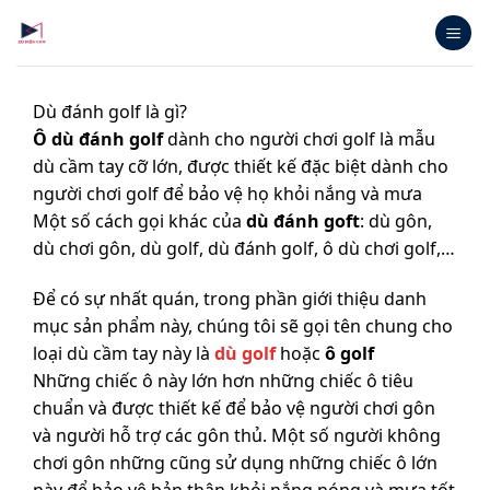
Bỏ
qua
nội
dung
Dù đánh golf là gì?
Ô dù đánh golf
dành cho người chơi golf là mẫu
dù cầm tay cỡ lớn, được thiết kế đặc biệt dành cho
người chơi golf để bảo vệ họ khỏi nắng và mưa
Một số cách gọi khác của
dù đánh goft
: dù gôn,
dù chơi gôn, dù golf, dù đánh golf, ô dù chơi golf,…
Để có sự nhất quán, trong phần giới thiệu danh
mục sản phẩm này, chúng tôi sẽ gọi tên chung cho
loại dù cầm tay này là
dù golf
hoặc
ô golf
Những chiếc ô này lớn hơn những chiếc ô tiêu
chuẩn và được thiết kế để bảo vệ người chơi gôn
và người hỗ trợ các gôn thủ. Một số người không
chơi gôn những cũng sử dụng những chiếc ô lớn
này để bảo vệ bản thân khỏi nắng nóng và mưa tốt