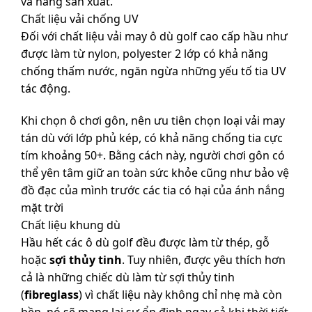
và hãng sản xuất.
Chất liệu vải chống UV
Đối với chất liệu vải may ô dù golf cao cấp hầu như
được làm từ nylon, polyester 2 lớp có khả năng
chống thấm nước, ngăn ngừa những yếu tố tia UV
tác động.
Khi chọn ô chơi gôn, nên ưu tiên chọn loại vải may
tán dù với lớp phủ kép, có khả năng chống tia cực
tím khoảng 50+. Bằng cách này, người chơi gôn có
thể yên tâm giữ an toàn sức khỏe cũng như bảo vệ
đồ đạc của mình trước các tia có hại của ánh nắng
mặt trời
Chất liệu khung dù
Hầu hết các ô dù golf đều được làm từ thép, gỗ
hoặc
sợi thủy tinh
. Tuy nhiên, được yêu thích hơn
cả là những chiếc dù làm từ sợi thủy tinh
(
fibreglass
) vì chất liệu này không chỉ nhẹ mà còn
bền, nó sẽ mang lại sự ổn định ngay cả khi thời tiết