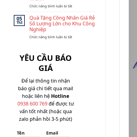
Giá
Bền
ở
Chức năng bình luận bị tắt
xưởng-
Đẹp,
Top
Dễ
Giá
Tốt
quà
Branding,
Quà Tặng Công Nhân Giá Rẻ
05
SLL
tặng
Dễ
Th3
Số Lượng Lớn cho Khu Công
doanh
Triển
Nghiệp
nghiệp
Khai
ở
Chức năng bình luận bị tắt
dưới
SLL
Quà
200k
Tặng
dễ
Công
in
YÊU CẦU BÁO
Nhân
logo
Giá
giao
GIÁ
Rẻ
nhanh
Số
Lượng
Để lại thông tin nhận
Lớn
báo giá chi tiết qua mail
cho
Khu
hoặc liên hệ
Hotline
Công
0938 600 769
để được tư
Nghiệp
vấn tốt nhất (hoặc qua
zalo phản hồi 3-5 phút)
Tên
Email