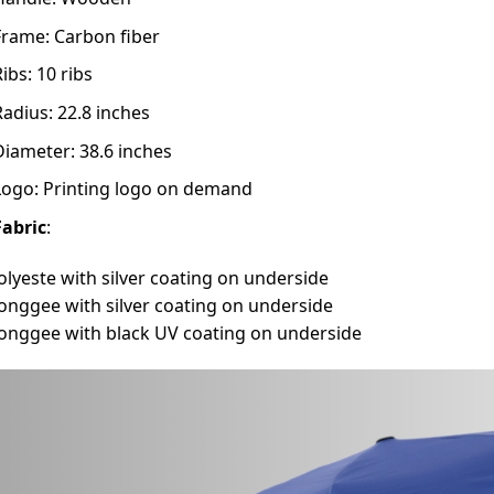
Frame: Carbon fiber
Ribs: 10 ribs
Radius: 22.8 inches
Diameter: 38.6 inches
Logo: Printing logo on demand
Fabric
:
olyeste with silver coating on underside
onggee with silver coating on underside
onggee with black UV coating on underside