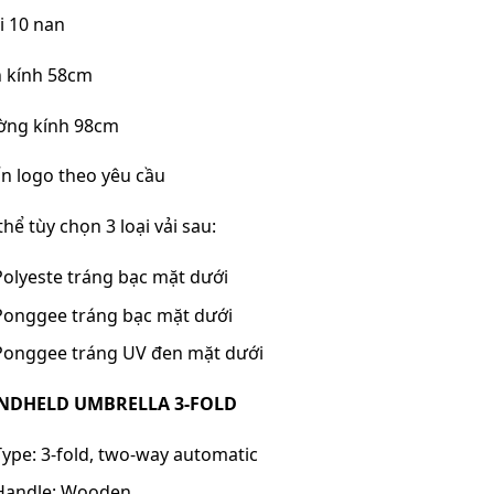
i 10 nan
 kính 58cm
ng kính 98cm
ấn logo theo yêu cầu
thể tùy chọn 3 loại vải sau:
Polyeste tráng bạc mặt dưới
Ponggee tráng bạc mặt dưới
Ponggee tráng UV đen mặt dưới
NDHELD UMBRELLA 3-FOLD
Type: 3-fold, two-way automatic
Handle: Wooden