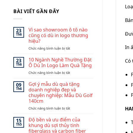
Loạ
BÀI VIẾT GẦN ĐÂY
Bán
Vì sao showroom ô tô nào
23
Đườ
Th6
cũng có dù in logo thương
hiệu?
In 
ở
Chức năng bình luận bị tắt
Vì
sao
10 Ngành Nghề Thường Đặt
23
Có 
showroom
Th6
Ô Dù In Logo Làm Quà Tặng
ô
ở
Chức năng bình luận bị tắt
tô
10
nào
Ngành
Gợi ý mẫu dù quà tặng
cũng
09
Nghề
có
Th6
doanh nghiệp đẹp và
Thường
dù
chuyên nghiệp: Mẫu Dù Golf
Đặt
in
140cm
Ô
logo
Dù
HA
ở
Chức năng bình luận bị tắt
thương
In
Gợi
hiệu?
Logo
ý
Độ bền và ưu điểm của
15
Làm
mẫu
Th5
khung dù sợi thủy tinh
Quà
dù
fiberglass và carbon fiber
Tặng