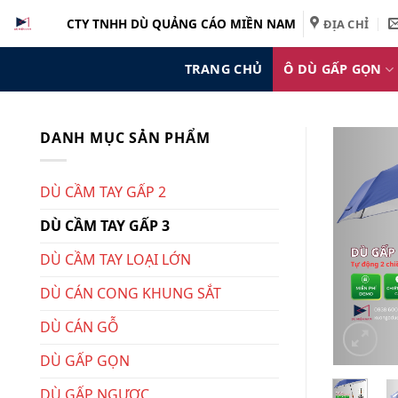
Bỏ
CTY TNHH DÙ QUẢNG CÁO MIỀN NAM
ĐỊA CHỈ
qua
nội
TRANG CHỦ
Ô DÙ GẤP GỌN
dung
DANH MỤC SẢN PHẨM
DÙ CẦM TAY GẤP 2
DÙ CẦM TAY GẤP 3
DÙ CẦM TAY LOẠI LỚN
DÙ CÁN CONG KHUNG SẮT
DÙ CÁN GỖ
DÙ GẤP GỌN
DÙ GẤP NGƯỢC