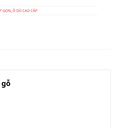
P GỌN
,
Ô DÙ CAO CẤP
 gỗ