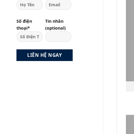
Số điện
Tin nhắn
thoại*
(optional)