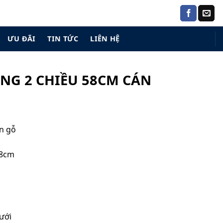
ƯU ĐÃI
TIN TỨC
LIÊN HỆ
ỘNG 2 CHIỀU 58CM CÁN
án gỗ
98cm
ưới