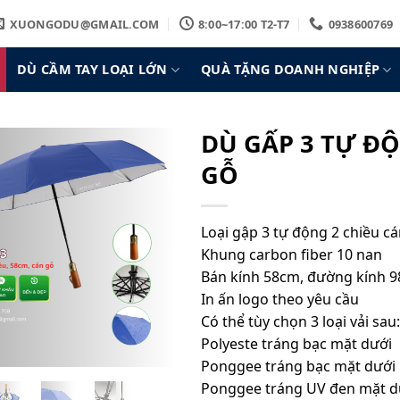
XUONGODU@GMAIL.COM
8:00~17:00 T2-T7
0938600769
DÙ CẦM TAY LOẠI LỚN
QUÀ TẶNG DOANH NGHIỆP
DÙ GẤP 3 TỰ Đ
GỖ
Loại gập 3 tự động 2 chiều c
Khung carbon fiber 10 nan
Bán kính 58cm, đường kính 
In ấn logo theo yêu cầu
Có thể tùy chọn 3 loại vải sau:
Polyeste tráng bạc mặt dưới
Ponggee tráng bạc mặt dưới
Ponggee tráng UV đen mặt d