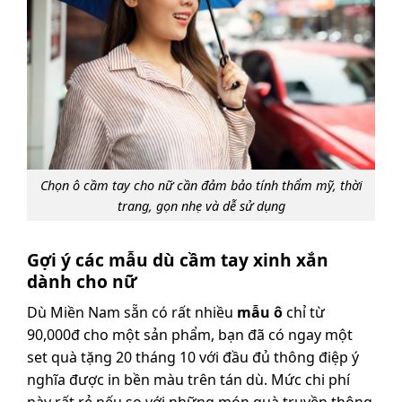
Chọn ô cầm tay cho nữ cần đảm bảo tính thẩm mỹ, thời
trang, gọn nhẹ và dễ sử dụng
Gợi ý các mẫu dù cầm tay xinh xắn
dành cho nữ
Dù Miền Nam sẵn có rất nhiều
mẫu ô
chỉ từ
90,000đ cho một sản phẩm, bạn đã có ngay một
set quà tặng 20 tháng 10 với đầu đủ thông điệp ý
nghĩa được in bền màu trên tán dù. Mức chi phí
này rất rẻ nếu so với những món quà truyền thông