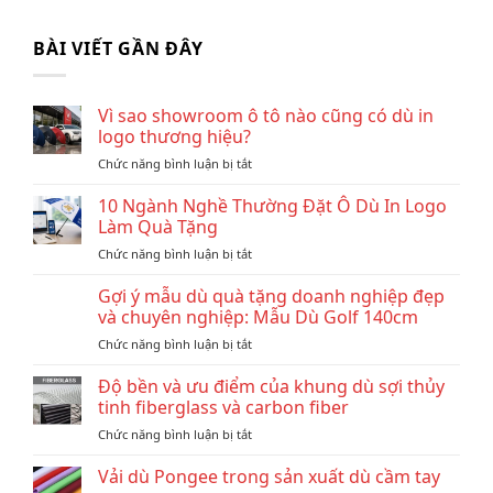
BÀI VIẾT GẦN ĐÂY
Vì sao showroom ô tô nào cũng có dù in
logo thương hiệu?
ở
Chức năng bình luận bị tắt
Vì
sao
10 Ngành Nghề Thường Đặt Ô Dù In Logo
showroom
Làm Quà Tặng
ô
ở
Chức năng bình luận bị tắt
tô
10
nào
Ngành
Gợi ý mẫu dù quà tặng doanh nghiệp đẹp
cũng
Nghề
có
và chuyên nghiệp: Mẫu Dù Golf 140cm
Thường
dù
ở
Chức năng bình luận bị tắt
Đặt
in
Gợi
Ô
logo
ý
Độ bền và ưu điểm của khung dù sợi thủy
Dù
thương
mẫu
In
tinh fiberglass và carbon fiber
hiệu?
dù
Logo
ở
Chức năng bình luận bị tắt
quà
Làm
Độ
tặng
Quà
bền
Vải dù Pongee trong sản xuất dù cầm tay
doanh
Tặng
và
nghiệp