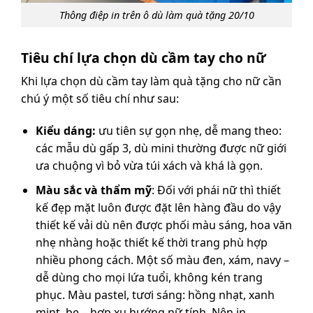
Thông điệp in trên ô dù làm quà tặng 20/10
Tiêu chí lựa chọn dù cầm tay cho nữ
Khi lựa chọn dù cầm tay làm quà tặng cho nữ cần
chú ý một số tiêu chí như sau:
Kiểu dáng:
ưu tiên sự gọn nhẹ, dễ mang theo:
các mẫu dù gấp 3, dù mini thường được nữ giới
ưa chuộng vì bỏ vừa túi xách và khá là gọn.
Màu sắc và thẩm mỹ
: Đối với phái nữ thì thiết
kế đẹp mặt luôn được đặt lên hàng đầu do vậy
thiết kế vải dù nên được phối màu sáng, hoa văn
nhẹ nhàng hoặc thiết kế thời trang phù hợp
nhiều phong cách. Một số màu đen, xám, navy –
dễ dùng cho mọi lứa tuổi, không kén trang
phục. Màu pastel, tươi sáng: hồng nhạt, xanh
mint, be – hợp xu hướng nữ tính. Nên in