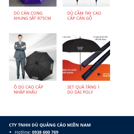
DÙ CÁN CONG
DÙ CẦM TAY CAO
KHUNG SẮT R75CM
CẤP CÁN GỖ
Ô DÙ CAO CẤP
SET QUÀ TẶNG 1
NHẬP KHẨU
DÙ DÀI POLY
CTY TNHH DÙ QUẢNG CÁO MIỀN NAM
Hotline:
0938 600 769‬