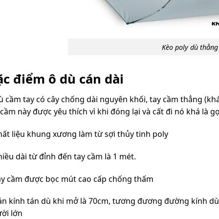
Kèo poly dù thẳng
c điểm ô dù cán dài
ù cầm tay có cây chống dài nguyên khối, tay cầm thẳng (khác
 cầm này được yêu thích vì khi đóng lại và cất đi nó khá là g
hất liệu khung xương làm từ sợi thủy tinh poly
hiều dài từ đỉnh đến tay cầm là 1 mét.
ay cầm được bọc mút cao cấp chống thấm
án kính tán dù khi mở là 70cm, tương đương đường kính dù
ời lớn