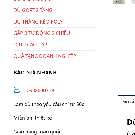
DÙ GOFT 2 TẦNG
DÙ THẲNG KÈO POLY
GẤP 3 TỰ ĐỘNG 2 CHIỀU
Ô DÙ CAO CẤP
QUÀ TẶNG DOANH NGHIỆP
BÁO GIÁ NHANH
0938600769
MÔ TẢ
Làm dù theo yêu cầu chỉ từ 50c
Miễn phí thiết kế
D
Giao hàng toàn quốc
Ô d