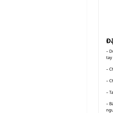
Đặ
– D
tay
– C
– C
– T
– B
ngư