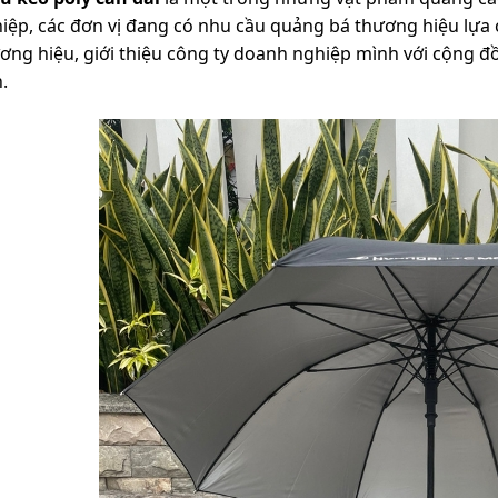
iệp, các đơn vị đang có nhu cầu quảng bá thương hiệu lự
ơng hiệu, giới thiệu công ty doanh nghiệp mình với cộng đ
.