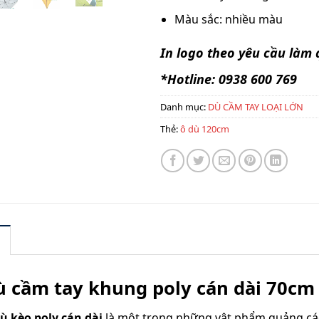
Màu sắc: nhiều màu
In logo theo yêu cầu làm
*Hotline: 0938 600 769
Danh mục:
DÙ CẦM TAY LOẠI LỚN
Thẻ:
ô dù 120cm
ù cầm tay khung poly cán dài 70cm
ù kèo poly cán dài
là một trong những vật phẩm quảng cáo