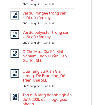
quà
ở
Chức năng bình luận bị tắt
tặng
Độ
doanh
bền
nghiệp
Vải dù Pongee trong sản
14
và
đẹp
Th5
xuất dù cầm tay
ưu
và
ở
Chức năng bình luận bị tắt
điểm
chuyên
Vải
của
nghiệp:
dù
Vải dù polyester trong sản
khung
Mẫu
14
Pongee
dù
Th5
xuất dù cầm tay
Dù
trong
sợi
Golf
ở
Chức năng bình luận bị tắt
sản
thủy
140cm
Vải
xuất
tinh
dù
Ô Che Mưa Giá Rẻ: Kinh
dù
10
fiberglass
polyester
cầm
Th5
Nghiệm Chọn Ô Bền Đẹp,
và
trong
tay
Giá Tốt SLL
carbon
sản
fiber
Không
xuất
có
dù
Quà Tặng Sự Kiện Giá
10
bình
cầm
luận
Th5
xưởng- Dễ Branding, Dễ
ở
tay
Triển Khai SLL
Ô
Che
ở
Chức năng bình luận bị tắt
Mưa
Giá
Quà
Rẻ:
Tặng
Top quà tặng doanh nghiệp
06
Kinh
Sự
Th5
dưới 200k dễ in logo giao
Nghiệm
Kiện
Chọn
nhanh
Ô