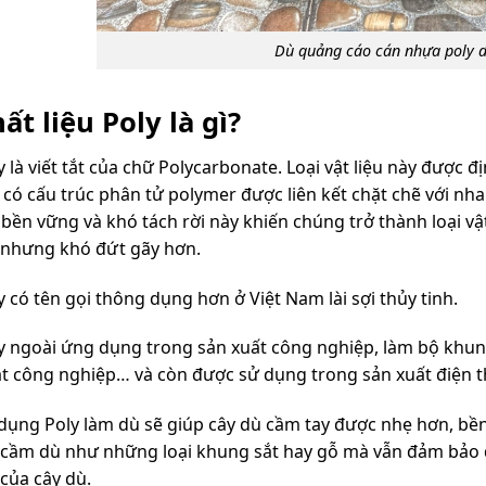
Dù quảng cáo cán nhựa poly 
ất liệu Poly là gì?
y là viết tắt của chữ Polycarbonate. Loại vật liệu này được 
có cấu trúc phân tử polymer được liên kết chặt chẽ với nh
 bền vững và khó tách rời này khiến chúng trở thành loại vậ
 nhưng khó đứt gãy hơn.
y có tên gọi thông dụng hơn ở Việt Nam lài sợi thủy tinh.
y ngoài ứng dụng trong sản xuất công nghiệp, làm bộ khung
t công nghiệp… và còn được sử dụng trong sản xuất điện 
dụng Poly làm dù sẽ giúp cây dù cầm tay được nhẹ hơn, bề
 cầm dù như những loại khung sắt hay gỗ mà vẫn đảm bảo 
 của cây dù.