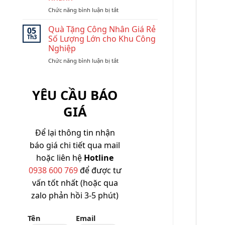
Giá
Bền
ở
Chức năng bình luận bị tắt
xưởng-
Đẹp,
Top
Dễ
Giá
Tốt
quà
Branding,
Quà Tặng Công Nhân Giá Rẻ
05
SLL
tặng
Dễ
Th3
Số Lượng Lớn cho Khu Công
doanh
Triển
Nghiệp
nghiệp
Khai
ở
Chức năng bình luận bị tắt
dưới
SLL
Quà
200k
Tặng
dễ
Công
in
YÊU CẦU BÁO
Nhân
logo
Giá
giao
GIÁ
Rẻ
nhanh
Số
Lượng
Để lại thông tin nhận
Lớn
báo giá chi tiết qua mail
cho
Khu
hoặc liên hệ
Hotline
Công
0938 600 769
để được tư
Nghiệp
vấn tốt nhất (hoặc qua
zalo phản hồi 3-5 phút)
Tên
Email