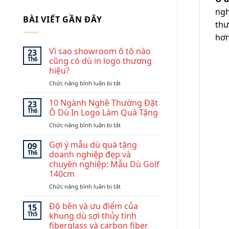
ngh
BÀI VIẾT GẦN ĐÂY
thư
hơn
Vì sao showroom ô tô nào
23
Th6
cũng có dù in logo thương
hiệu?
ở
Chức năng bình luận bị tắt
Vì
sao
10 Ngành Nghề Thường Đặt
23
showroom
Th6
Ô Dù In Logo Làm Quà Tặng
ô
ở
Chức năng bình luận bị tắt
tô
10
nào
Ngành
Gợi ý mẫu dù quà tặng
cũng
09
Nghề
có
Th6
doanh nghiệp đẹp và
Thường
dù
chuyên nghiệp: Mẫu Dù Golf
Đặt
in
140cm
Ô
logo
Dù
ở
Chức năng bình luận bị tắt
thương
In
Gợi
hiệu?
Logo
ý
Độ bền và ưu điểm của
15
Làm
mẫu
Th5
khung dù sợi thủy tinh
Quà
dù
fiberglass và carbon fiber
Tặng