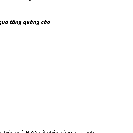
 quà tặng quảng cáo
 hiệu quả. Được rất nhiều công ty, doanh