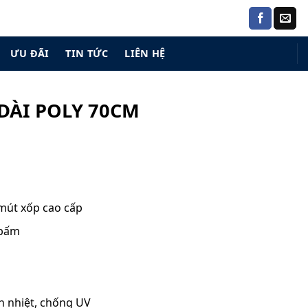
ƯU ĐÃI
TIN TỨC
LIÊN HỆ
DÀI POLY 70CM
 mút xốp cao cấp
 bấm
ản nhiệt, chống UV