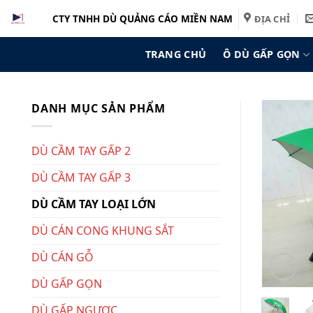
Bỏ
CTY TNHH DÙ QUẢNG CÁO MIỀN NAM
ĐỊA CHỈ
qua
nội
TRANG CHỦ
Ô DÙ GẤP GỌN
dung
DANH MỤC SẢN PHẨM
DÙ CẦM TAY GẤP 2
DÙ CẦM TAY GẤP 3
DÙ CẦM TAY LOẠI LỚN
DÙ CÁN CONG KHUNG SẮT
DÙ CÁN GỖ
DÙ GẤP GỌN
DÙ GẤP NGƯỢC