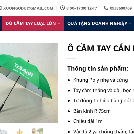
XUONGODU@GMAIL.COM
8:00~17:00 T2-T7
0938600769
DÙ CẦM TAY LOẠI LỚN
QUÀ TẶNG DOANH NGHIỆP
Ô CẦM TAY CÁN 
Thông tin sản phẩm:
Khung Poly nhẹ và cứng
Tay cầm thẳng và dài, bọc
Tự động 1 chiều bằng nút
Bán kính R 75cm
Chiều dài 1m
Vải dù 2 ya chống thấm, t