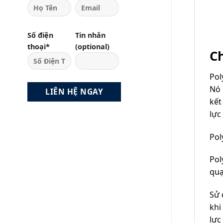
Số điện
Tin nhắn
thoại*
(optional)
Ch
Pol
Nó 
kết
lực
Pol
Pol
quạ
Sử 
khi
lực