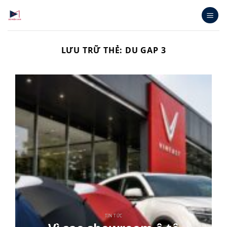
Bỏ
qua
nội
dung
LƯU TRỮ THẺ:
DU GAP 3
TIN TỨC