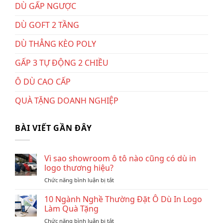
DÙ GẤP NGƯỢC
DÙ GOFT 2 TẦNG
DÙ THẲNG KÈO POLY
GẤP 3 TỰ ĐỘNG 2 CHIỀU
Ô DÙ CAO CẤP
QUÀ TẶNG DOANH NGHIỆP
BÀI VIẾT GẦN ĐÂY
Vì sao showroom ô tô nào cũng có dù in
logo thương hiệu?
ở
Chức năng bình luận bị tắt
Vì
sao
10 Ngành Nghề Thường Đặt Ô Dù In Logo
showroom
Làm Quà Tặng
ô
ở
Chức năng bình luận bị tắt
tô