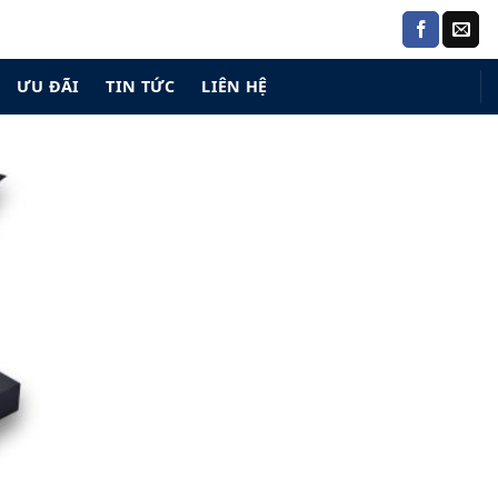
ƯU ĐÃI
TIN TỨC
LIÊN HỆ