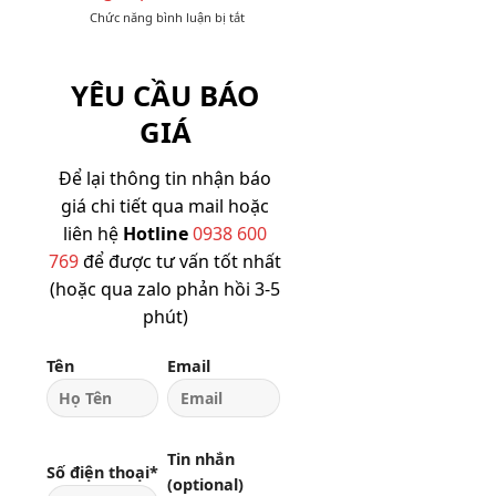
Triển
ở
Chức năng bình luận bị tắt
dưới
Khai
Quà
200k
SLL
Tặng
dễ
Công
in
YÊU CẦU BÁO
Nhân
logo
Giá
giao
GIÁ
Rẻ
nhanh
Số
Lượng
Để lại thông tin nhận báo
Lớn
giá chi tiết qua mail hoặc
cho
Khu
liên hệ
Hotline
0938 600
Công
769
để được tư vấn tốt nhất
Nghiệp
(hoặc qua zalo phản hồi 3-5
phút)
Tên
Email
Tin nhắn
Số điện thoại*
(optional)