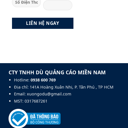
CTY TNHH DÙ QUẢNG CÁO MIỀN NAM
Hotline:
0938 600 769‬
Địa chỉ: 141A Hoàng Xuân Nhị, P. Tân Phú , TP HCM
Email: xuongodu@gmail.com
MST: 0317687261