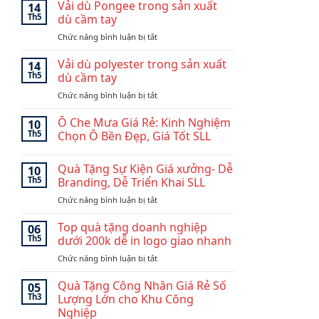
bền
nghiệp
Vải dù Pongee trong sản xuất
14
và
đẹp
Th5
dù cầm tay
ưu
và
ở
Chức năng bình luận bị tắt
điểm
chuyên
Vải
của
nghiệp:
dù
Vải dù polyester trong sản xuất
khung
Mẫu
14
Pongee
dù
Th5
dù cầm tay
Dù
trong
sợi
Golf
ở
Chức năng bình luận bị tắt
sản
thủy
140cm
Vải
xuất
tinh
dù
Ô Che Mưa Giá Rẻ: Kinh Nghiệm
dù
10
fiberglass
polyester
cầm
Th5
Chọn Ô Bền Đẹp, Giá Tốt SLL
và
trong
tay
carbon
Không
sản
fiber
có
Quà Tặng Sự Kiện Giá xưởng- Dễ
xuất
10
bình
luận
dù
Th5
Branding, Dễ Triển Khai SLL
ở
cầm
Ô
ở
Chức năng bình luận bị tắt
tay
Che
Quà
Mưa
Tặng
Giá
Top quà tặng doanh nghiệp
06
Rẻ:
Sự
Th5
dưới 200k dễ in logo giao nhanh
Kinh
Kiện
Nghiệm
ở
Chức năng bình luận bị tắt
Giá
Chọn
Top
Ô
xưởng-
Bền
quà
Quà Tặng Công Nhân Giá Rẻ Số
Dễ
05
Đẹp,
tặng
Branding,
Th3
Lượng Lớn cho Khu Công
Giá
doanh
Tốt
Dễ
Nghiệp
SLL
nghiệp