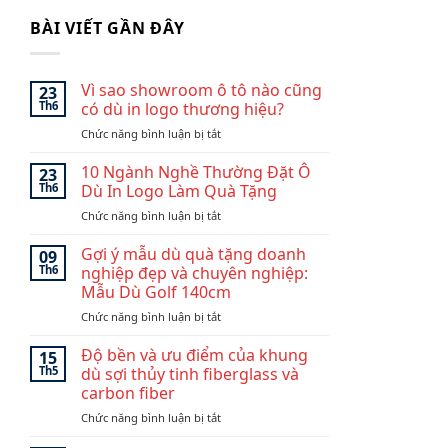
BÀI VIẾT GẦN ĐÂY
Vì sao showroom ô tô nào cũng
23
Th6
có dù in logo thương hiệu?
ở
Chức năng bình luận bị tắt
Vì
sao
10 Ngành Nghề Thường Đặt Ô
23
showroom
Th6
Dù In Logo Làm Quà Tặng
ô
ở
Chức năng bình luận bị tắt
tô
10
nào
Ngành
Gợi ý mẫu dù quà tặng doanh
cũng
09
Nghề
có
Th6
nghiệp đẹp và chuyên nghiệp:
Thường
dù
Mẫu Dù Golf 140cm
Đặt
in
ở
Chức năng bình luận bị tắt
Ô
logo
Gợi
Dù
thương
ý
In
Độ bền và ưu điểm của khung
hiệu?
15
mẫu
Logo
Th5
dù sợi thủy tinh fiberglass và
dù
Làm
carbon fiber
quà
Quà
ở
Chức năng bình luận bị tắt
tặng
Tặng
Độ
doanh