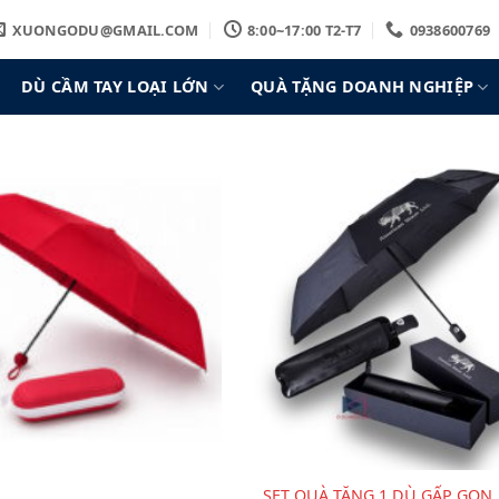
XUONGODU@GMAIL.COM
8:00~17:00 T2-T7
0938600769
DÙ CẦM TAY LOẠI LỚN
QUÀ TẶNG DOANH NGHIỆP
SET QUÀ TẶNG 1 DÙ GẤP GỌN