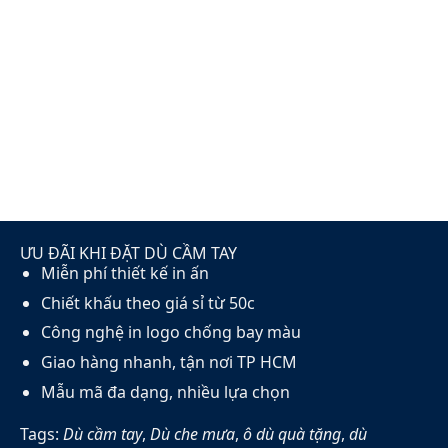
ƯU ĐÃI KHI ĐẶT DÙ CẦM TAY
Miễn phí thiết kế in ấn
Chiết khấu theo giá sỉ từ 50c
Công nghệ in logo chống bay màu
Giao hàng nhanh, tận nơi TP HCM
Mẫu mã đa dạng, nhiều lựa chọn
Tags:
Dù cầm tay
,
Dù che mưa
,
ô dù quà tặng
,
dù