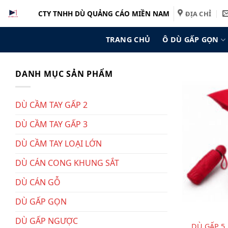
Bỏ
CTY TNHH DÙ QUẢNG CÁO MIỀN NAM
ĐỊA CHỈ
qua
nội
TRANG CHỦ
Ô DÙ GẤP GỌN
dung
DANH MỤC SẢN PHẨM
DÙ CẦM TAY GẤP 2
DÙ CẦM TAY GẤP 3
DÙ CẦM TAY LOẠI LỚN
DÙ CÁN CONG KHUNG SẮT
DÙ CÁN GỖ
DÙ GẤP GỌN
DÙ GẤP NGƯỢC
DÙ GẤP 5