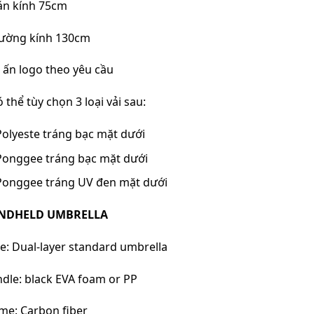
án kính 75cm
ường kính 130cm
n ấn logo theo yêu cầu
ó thể tùy chọn 3 loại vải sau:
Polyeste tráng bạc mặt dưới
Ponggee tráng bạc mặt dưới
Ponggee tráng UV đen mặt dưới
NDHELD UMBRELLA
e: Dual-layer standard umbrella
dle: black EVA foam or PP
me: Carbon fiber