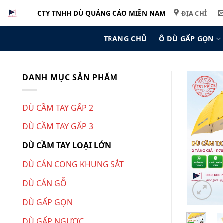
Bỏ
CTY TNHH DÙ QUẢNG CÁO MIỀN NAM
ĐỊA CHỈ
qua
nội
TRANG CHỦ
Ô DÙ GẤP GỌN
dung
DANH MỤC SẢN PHẨM
DÙ CẦM TAY GẤP 2
DÙ CẦM TAY GẤP 3
DÙ CẦM TAY LOẠI LỚN
DÙ CÁN CONG KHUNG SẮT
DÙ CÁN GỖ
DÙ GẤP GỌN
DÙ GẤP NGƯỢC