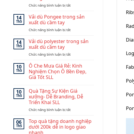
quà
ở
Chức năng bình luận bị tắt
tặng
Độ
doanh
Ribs
bền
nghiệp
Vải dù Pongee trong sản
14
và
đẹp
Th5
xuất dù cầm tay
Rad
ưu
và
ở
Chức năng bình luận bị tắt
điểm
chuyên
Vải
của
nghiệp:
Dia
dù
Vải dù polyester trong sản
khung
Mẫu
14
Pongee
dù
Th5
xuất dù cầm tay
Dù
trong
sợi
Golf
Log
ở
Chức năng bình luận bị tắt
sản
thủy
140cm
Vải
xuất
tinh
dù
Ô Che Mưa Giá Rẻ: Kinh
dù
10
fiberglass
Fab
polyester
cầm
Th5
Nghiệm Chọn Ô Bền Đẹp,
và
trong
tay
Giá Tốt SLL
carbon
sản
Pol
fiber
Không
xuất
có
dù
Quà Tặng Sự Kiện Giá
10
bình
Pon
cầm
luận
Th5
xưởng- Dễ Branding, Dễ
ở
tay
Triển Khai SLL
Ô
Che
Pon
ở
Chức năng bình luận bị tắt
Mưa
Giá
Quà
Rẻ:
Tặng
Top quà tặng doanh nghiệp
06
Kinh
Sự
Th5
dưới 200k dễ in logo giao
Nghiệm
Kiện
Chọn
nhanh
Ô