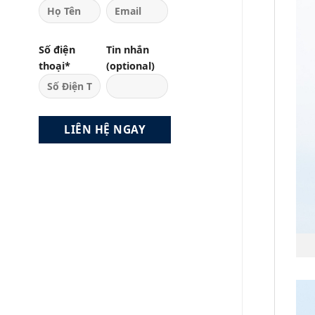
Số điện
Tin nhắn
thoại*
(optional)