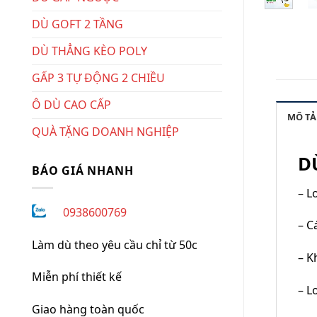
DÙ GOFT 2 TẦNG
DÙ THẲNG KÈO POLY
GẤP 3 TỰ ĐỘNG 2 CHIỀU
Ô DÙ CAO CẤP
MÔ TẢ
QUÀ TẶNG DOANH NGHIỆP
D
BÁO GIÁ NHANH
– L
0938600769
– C
Làm dù theo yêu cầu chỉ từ 50c
– K
Miễn phí thiết kế
– L
Giao hàng toàn quốc