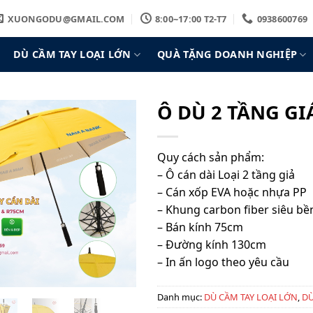
XUONGODU@GMAIL.COM
8:00~17:00 T2-T7
0938600769
DÙ CẦM TAY LOẠI LỚN
QUÀ TẶNG DOANH NGHIỆP
Ô DÙ 2 TẦNG GI
Quy cách sản phẩm:
– Ô cán dài Loại 2 tầng giả
– Cán xốp EVA hoặc nhựa PP
– Khung carbon fiber siêu bề
– Bán kính 75cm
– Đường kính 130cm
– In ấn logo theo yêu cầu
Danh mục:
DÙ CẦM TAY LOẠI LỚN
,
DÙ