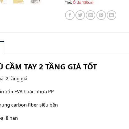
Thẻ:
Ô dù 130cm
Ù CẦM TAY 2 TẦNG GIÁ TỐT
oại 2 tầng giả
án xốp EVA hoặc nhựa PP
hung carbon fiber siêu bền
oại 8 nan