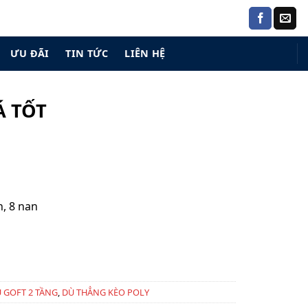
ƯU ĐÃI
TIN TỨC
LIÊN HỆ
Á TỐT
n, 8 nan
 GOFT 2 TẦNG
,
DÙ THẲNG KÈO POLY