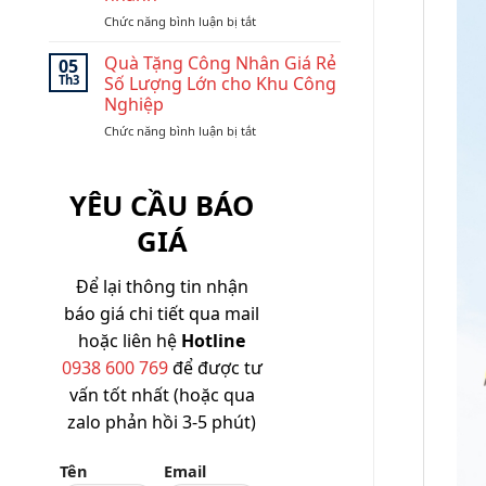
Giá
Bền
ở
Chức năng bình luận bị tắt
xưởng-
Đẹp,
Top
Dễ
Giá
Tốt
quà
Branding,
Quà Tặng Công Nhân Giá Rẻ
05
SLL
tặng
Dễ
Th3
Số Lượng Lớn cho Khu Công
doanh
Triển
Nghiệp
nghiệp
Khai
ở
Chức năng bình luận bị tắt
dưới
SLL
Quà
200k
Tặng
dễ
Công
in
YÊU CẦU BÁO
Nhân
logo
Giá
giao
GIÁ
Rẻ
nhanh
Số
Lượng
Để lại thông tin nhận
Lớn
báo giá chi tiết qua mail
cho
Khu
hoặc liên hệ
Hotline
Công
0938 600 769
để được tư
Nghiệp
vấn tốt nhất (hoặc qua
zalo phản hồi 3-5 phút)
Tên
Email