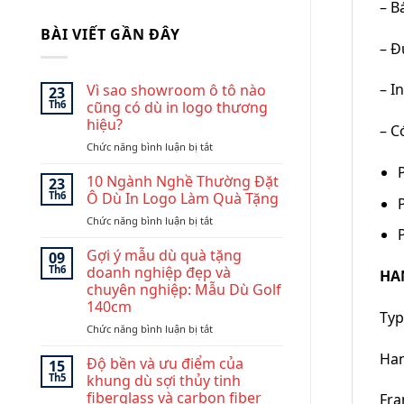
– B
BÀI VIẾT GẦN ĐÂY
– Đ
– I
Vì sao showroom ô tô nào
23
Th6
cũng có dù in logo thương
hiệu?
– C
ở
Chức năng bình luận bị tắt
Vì
sao
10 Ngành Nghề Thường Đặt
23
showroom
Th6
Ô Dù In Logo Làm Quà Tặng
ô
ở
Chức năng bình luận bị tắt
tô
10
nào
Ngành
Gợi ý mẫu dù quà tặng
cũng
09
Nghề
có
Th6
doanh nghiệp đẹp và
HA
Thường
dù
chuyên nghiệp: Mẫu Dù Golf
Đặt
in
140cm
Ô
Typ
logo
Dù
ở
Chức năng bình luận bị tắt
thương
In
Gợi
hiệu?
Han
Logo
ý
Độ bền và ưu điểm của
15
Làm
mẫu
Th5
khung dù sợi thủy tinh
Quà
dù
fiberglass và carbon fiber
Fra
Tặng