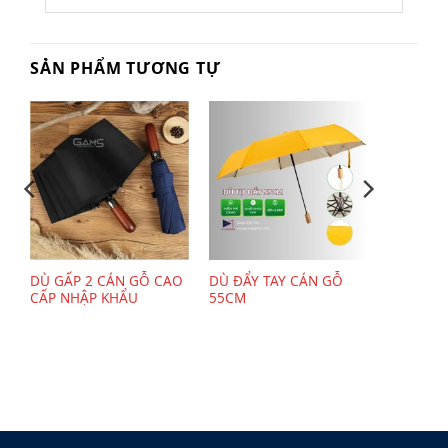
SẢN PHẨM TƯƠNG TỰ
DÙ GẤP 2 CÁN GỖ CAO
DÙ ĐẨY TAY CÁN GỖ
CẤP NHẬP KHẨU
55CM