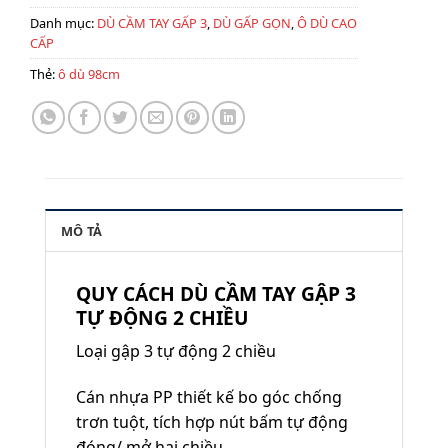
Danh mục:
DÙ CẦM TAY GẤP 3
,
DÙ GẤP GỌN
,
Ô DÙ CAO
CẤP
Thẻ:
ô dù 98cm
MÔ TẢ
QUY CÁCH DÙ CẦM TAY GẬP 3
TỰ ĐỘNG 2 CHIỀU
Loại gập 3 tự động 2 chiều
Cán nhựa PP thiết kế bo góc chống
trơn tuột, tích hợp nút bấm tự động
đóng/ mở hai chiều.