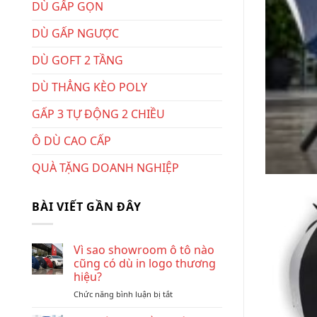
DÙ GẤP GỌN
DÙ GẤP NGƯỢC
DÙ GOFT 2 TẦNG
t dù cầm tay
DÙ THẲNG KÈO POLY
 chất liệu này ngày...
GẤP 3 TỰ ĐỘNG 2 CHIỀU
Ô DÙ CAO CẤP
QUÀ TẶNG DOANH NGHIỆP
BÀI VIẾT GẦN ĐÂY
Vì sao showroom ô tô nào
cũng có dù in logo thương
hiệu?
ở
Chức năng bình luận bị tắt
Vì