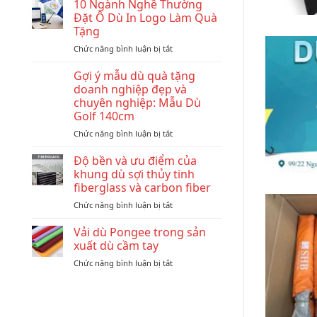
sao
10 Ngành Nghề Thường
showroom
Đặt Ô Dù In Logo Làm Quà
ô
Tặng
tô
ở
Chức năng bình luận bị tắt
nào
10
cũng
Ngành
có
Gợi ý mẫu dù quà tặng
Nghề
dù
doanh nghiệp đẹp và
Thường
in
chuyên nghiệp: Mẫu Dù
Đặt
logo
Golf 140cm
Ô
thương
Dù
hiệu?
ở
Chức năng bình luận bị tắt
In
Gợi
Logo
ý
Độ bền và ưu điểm của
Làm
mẫu
khung dù sợi thủy tinh
Quà
dù
fiberglass và carbon fiber
Tặng
quà
ở
Chức năng bình luận bị tắt
tặng
Độ
doanh
bền
nghiệp
Vải dù Pongee trong sản
và
đẹp
xuất dù cầm tay
ưu
và
ở
Chức năng bình luận bị tắt
điểm
chuyên
Vải
của
nghiệp:
dù
khung
Mẫu
Pongee
dù
Dù
trong
sợi
Golf