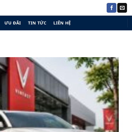
ƯU ĐÃI
TIN TỨC
LIÊN HỆ