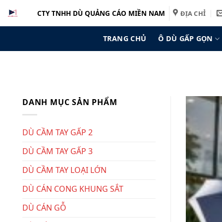
Bỏ
CTY TNHH DÙ QUẢNG CÁO MIỀN NAM
ĐỊA CHỈ
qua
nội
TRANG CHỦ
Ô DÙ GẤP GỌN
dung
DANH MỤC SẢN PHẨM
DÙ CẦM TAY GẤP 2
DÙ CẦM TAY GẤP 3
DÙ CẦM TAY LOẠI LỚN
DÙ CÁN CONG KHUNG SẮT
DÙ CÁN GỖ