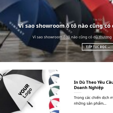
TIN TỨC
Vì sao showroom ô tô nào cũng có 
Vì sao showroom ô tô nào cũng có dù thương 
TIẾP TỤC ĐỌC
→
In Dù Theo Yêu Cầ
Doanh Nghiệp
Trong các chiến dịch 
những sản phẩm...