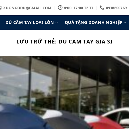
XUONGODU@GMAIL.COM
8:00~17:00 T2-T7
0938600769
DÙ CẦM TAY LOẠI LỚN
QUÀ TẶNG DOANH NGHIỆP
LƯU TRỮ THẺ:
DU CAM TAY GIA SI