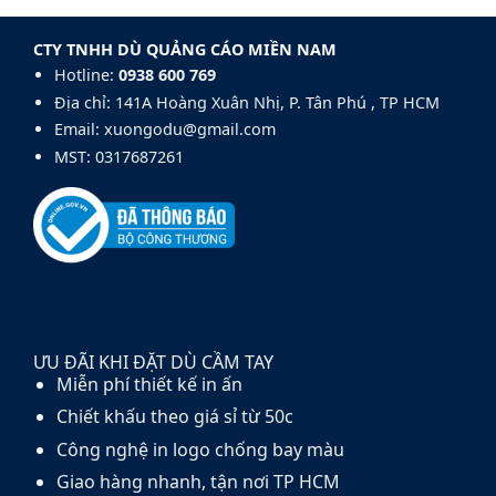
Dù
xuất
thủy
Golf
dù
tinh
140cm
CTY TNHH DÙ QUẢNG CÁO MIỀN NAM
cầm
fiberglass
tay
Hotline:
0938 600 769‬
và
carbon
Địa chỉ: 141A Hoàng Xuân Nhị, P. Tân Phú , TP HCM
fiber
Email: xuongodu@gmail.com
MST: 0317687261
ƯU ĐÃI KHI ĐẶT DÙ CẦM TAY
Miễn phí thiết kế in ấn
Chiết khấu theo giá sỉ từ 50c
Công nghệ in logo chống bay màu
Giao hàng nhanh, tận nơi TP HCM