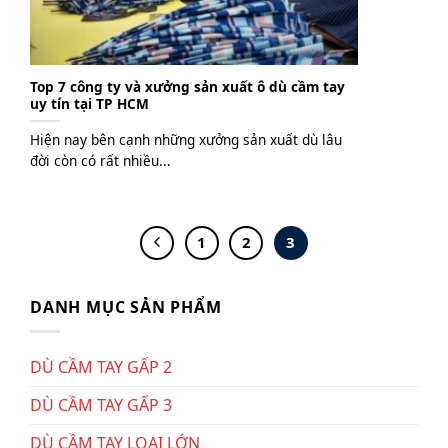
Top 7 công ty và xưởng sản xuất ô dù cầm tay
uy tín tại TP HCM
Hiện nay bên cạnh những xưởng sản xuất dù lâu
đời còn có rất nhiều...
1
2
3
DANH MỤC SẢN PHẨM
DÙ CẦM TAY GẤP 2
DÙ CẦM TAY GẤP 3
DÙ CẦM TAY LOẠI LỚN