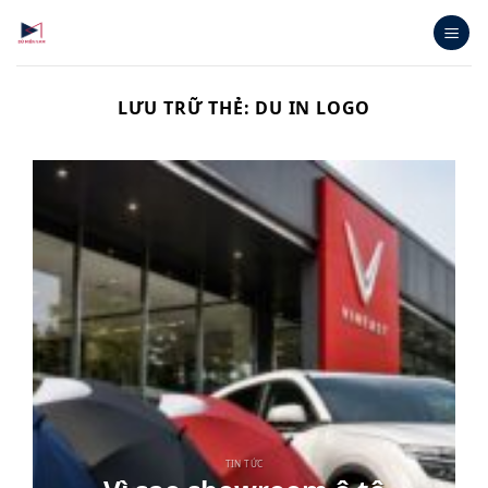
Bỏ
qua
nội
dung
LƯU TRỮ THẺ:
DU IN LOGO
TIN TỨC