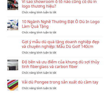
Vì sao showroom ô tô nào cũng có dù in
logo thương hiệu?
ở
Chức năng bình luận bị tắt
Vì
sao
10 Ngành Nghề Thường Đặt Ô Dù In Logo
showroom
Làm Quà Tặng
ô
ở
Chức năng bình luận bị tắt
tô
10
nào
Ngành
Gợi ý mẫu dù quà tặng doanh nghiệp đẹp
cũng
Nghề
có
và chuyên nghiệp: Mẫu Dù Golf 140cm
Thường
dù
ở
Chức năng bình luận bị tắt
Đặt
in
Gợi
Ô
logo
ý
Độ bền và ưu điểm của khung dù sợi thủy
Dù
thương
mẫu
In
tinh fiberglass và carbon fiber
hiệu?
dù
Logo
ở
Chức năng bình luận bị tắt
quà
Làm
Độ
tặng
Quà
bền
Vải dù Pongee trong sản xuất dù cầm tay
doanh
Tặng
và
nghiệp
ở
Chức năng bình luận bị tắt
ưu
đẹp
Vải
điểm
và
dù
của
chuyên
Pongee
khung
nghiệp:
trong
dù
Mẫu
sản
sợi