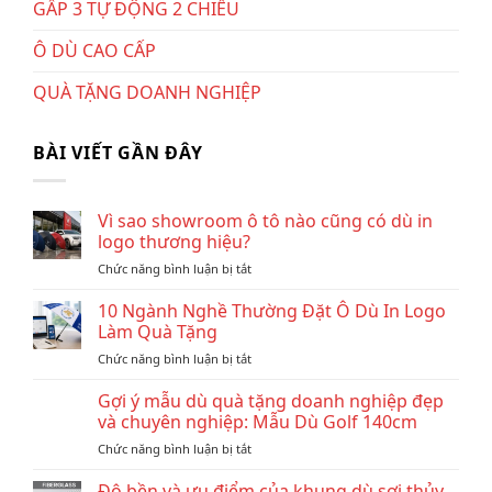
GẤP 3 TỰ ĐỘNG 2 CHIỀU
Ô DÙ CAO CẤP
QUÀ TẶNG DOANH NGHIỆP
BÀI VIẾT GẦN ĐÂY
Vì sao showroom ô tô nào cũng có dù in
logo thương hiệu?
ở
Chức năng bình luận bị tắt
Vì
sao
10 Ngành Nghề Thường Đặt Ô Dù In Logo
showroom
Làm Quà Tặng
ô
ở
Chức năng bình luận bị tắt
tô
10
nào
Ngành
Gợi ý mẫu dù quà tặng doanh nghiệp đẹp
cũng
Nghề
có
và chuyên nghiệp: Mẫu Dù Golf 140cm
Thường
dù
ở
Chức năng bình luận bị tắt
Đặt
in
Gợi
Ô
logo
ý
Độ bền và ưu điểm của khung dù sợi thủy
Dù
thương