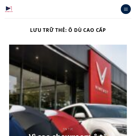
Bỏ
qua
nội
dung
LƯU TRỮ THẺ:
Ô DÙ CAO CẤP
TIN TỨC