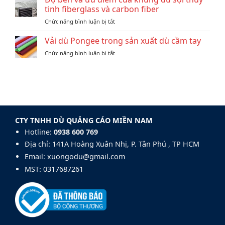
mẫu
In
tinh fiberglass và carbon fiber
hiệu?
dù
Logo
ở
Chức năng bình luận bị tắt
quà
Làm
Độ
tặng
Quà
bền
Vải dù Pongee trong sản xuất dù cầm tay
doanh
Tặng
và
nghiệp
ở
Chức năng bình luận bị tắt
ưu
đẹp
Vải
điểm
và
dù
của
chuyên
Pongee
khung
nghiệp:
trong
dù
Mẫu
sản
sợi
Dù
xuất
thủy
Golf
dù
tinh
140cm
CTY TNHH DÙ QUẢNG CÁO MIỀN NAM
cầm
fiberglass
tay
Hotline:
0938 600 769‬
và
carbon
Địa chỉ: 141A Hoàng Xuân Nhị, P. Tân Phú , TP HCM
fiber
Email: xuongodu@gmail.com
MST: 0317687261