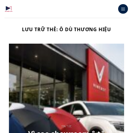
Bỏ
qua
nội
dung
LƯU TRỮ THẺ:
Ô DÙ THƯƠNG HIỆU
TIN TỨC