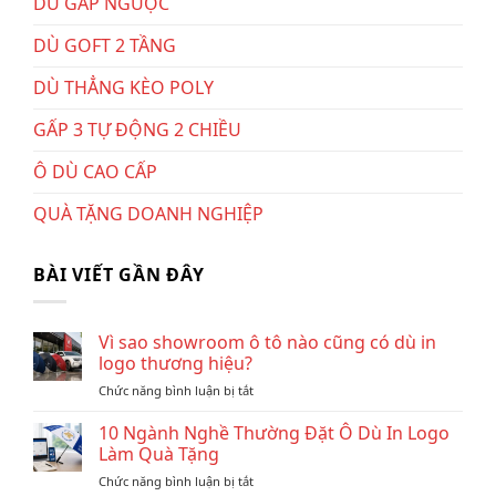
DÙ GẤP NGƯỢC
DÙ GOFT 2 TẦNG
DÙ THẲNG KÈO POLY
GẤP 3 TỰ ĐỘNG 2 CHIỀU
Ô DÙ CAO CẤP
QUÀ TẶNG DOANH NGHIỆP
BÀI VIẾT GẦN ĐÂY
Vì sao showroom ô tô nào cũng có dù in
logo thương hiệu?
ở
Chức năng bình luận bị tắt
Vì
sao
10 Ngành Nghề Thường Đặt Ô Dù In Logo
showroom
Làm Quà Tặng
ô
ở
Chức năng bình luận bị tắt
tô