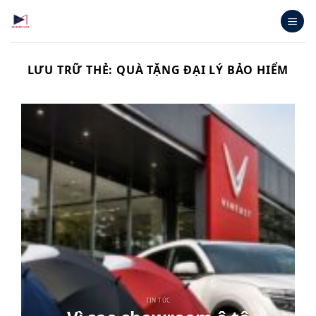
Bỏ
qua
nội
dung
LƯU TRỮ THẺ:
QUÀ TẶNG ĐẠI LÝ BẢO HIỂM
TIN TỨC