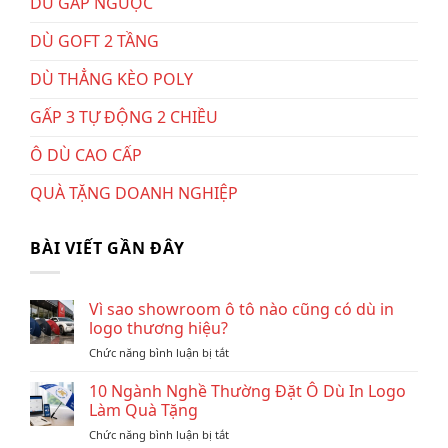
DÙ GẤP NGƯỢC
DÙ GOFT 2 TẦNG
DÙ THẲNG KÈO POLY
GẤP 3 TỰ ĐỘNG 2 CHIỀU
Ô DÙ CAO CẤP
QUÀ TẶNG DOANH NGHIỆP
BÀI VIẾT GẦN ĐÂY
Vì sao showroom ô tô nào cũng có dù in
logo thương hiệu?
ở
Chức năng bình luận bị tắt
Vì
sao
10 Ngành Nghề Thường Đặt Ô Dù In Logo
showroom
Làm Quà Tặng
ô
ở
Chức năng bình luận bị tắt
tô