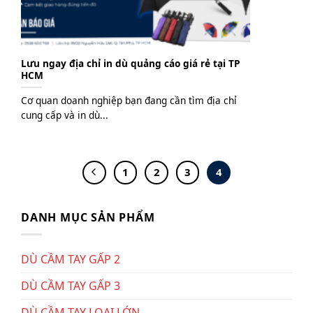
Lưu ngay địa chỉ in dù quảng cáo giá rẻ tại TP
HCM
Cơ quan doanh nghiệp bạn đang cần tìm địa chỉ
cung cấp và in dù...
1
2
3
4
DANH MỤC SẢN PHẨM
DÙ CẦM TAY GẤP 2
DÙ CẦM TAY GẤP 3
DÙ CẦM TAY LOẠI LỚN