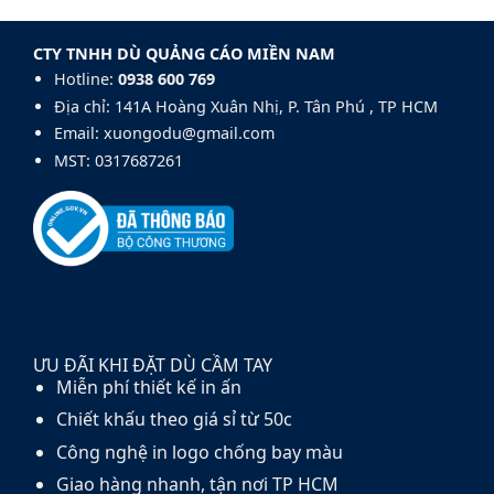
sợi
Dù
xuất
thủy
Golf
dù
tinh
140cm
CTY TNHH DÙ QUẢNG CÁO MIỀN NAM
cầm
fiberglass
tay
Hotline:
0938 600 769‬
và
carbon
Địa chỉ: 141A Hoàng Xuân Nhị, P. Tân Phú , TP HCM
fiber
Email: xuongodu@gmail.com
MST: 0317687261
ƯU ĐÃI KHI ĐẶT DÙ CẦM TAY
Miễn phí thiết kế in ấn
Chiết khấu theo giá sỉ từ 50c
Công nghệ in logo chống bay màu
Giao hàng nhanh, tận nơi TP HCM