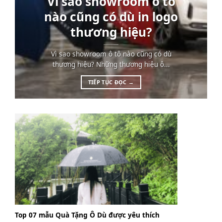
Vì sao showroom ô tô
nào cũng có dù in logo
thương hiệu?
Vì sao showroom ô tô nào cũng có dù
thương hiệu? Những thương hiệu ô...
TIẾP TỤC ĐỌC
→
Top 07 mẫu Quà Tặng Ô Dù được yêu thích