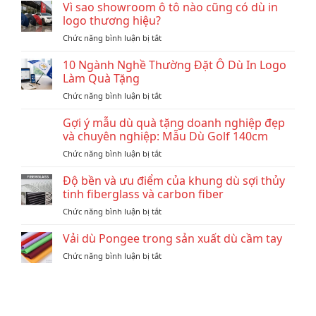
Vì sao showroom ô tô nào cũng có dù in
logo thương hiệu?
ở
Chức năng bình luận bị tắt
Vì
sao
10 Ngành Nghề Thường Đặt Ô Dù In Logo
showroom
Làm Quà Tặng
ô
ở
Chức năng bình luận bị tắt
tô
10
nào
Ngành
Gợi ý mẫu dù quà tặng doanh nghiệp đẹp
cũng
Nghề
có
và chuyên nghiệp: Mẫu Dù Golf 140cm
Thường
dù
ở
Chức năng bình luận bị tắt
Đặt
in
Gợi
Ô
logo
ý
Độ bền và ưu điểm của khung dù sợi thủy
Dù
thương
mẫu
In
tinh fiberglass và carbon fiber
hiệu?
dù
Logo
ở
Chức năng bình luận bị tắt
quà
Làm
Độ
tặng
Quà
bền
Vải dù Pongee trong sản xuất dù cầm tay
doanh
Tặng
và
nghiệp
ở
Chức năng bình luận bị tắt
ưu
đẹp
Vải
điểm
và
dù
của
chuyên
Pongee
khung
nghiệp:
trong
dù
Mẫu
sản