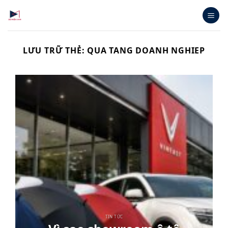
Bỏ
qua
nội
dung
LƯU TRỮ THẺ:
QUA TANG DOANH NGHIEP
TIN TỨC