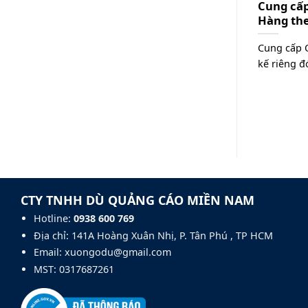
Cung cấp
Hàng the
Cung cấp 
kế riêng đó
CTY TNHH DÙ QUẢNG CÁO MIỀN NAM
Hotline:
0938 600 769‬
Địa chỉ: 141A Hoàng Xuân Nhị, P. Tân Phú , TP HCM
Email: xuongodu@gmail.com
MST: 0317687261