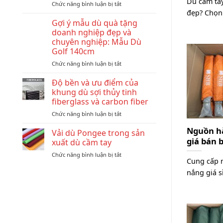
Dù cầm tay
ở
Chức năng bình luận bị tắt
nào
đẹp? Chọn 
10
cũng
Ngành
có
Gợi ý mẫu dù quà tặng
Nghề
dù
doanh nghiệp đẹp và
Thường
in
chuyên nghiệp: Mẫu Dù
Đặt
logo
Golf 140cm
Ô
thương
Dù
hiệu?
ở
Chức năng bình luận bị tắt
In
Gợi
Logo
ý
Độ bền và ưu điểm của
Làm
mẫu
khung dù sợi thủy tinh
Quà
dù
fiberglass và carbon fiber
Tặng
quà
ở
Chức năng bình luận bị tắt
tặng
Độ
doanh
Nguồn hà
bền
nghiệp
Vải dù Pongee trong sản
và
giá bán 
đẹp
xuất dù cầm tay
ưu
và
ở
Chức năng bình luận bị tắt
điểm
chuyên
Cung cấp 
Vải
của
nghiệp:
dù
nắng giá sỉ
khung
Mẫu
Pongee
dù
Dù
trong
sợi
Golf
sản
thủy
140cm
xuất
tinh
dù
fiberglass
cầm