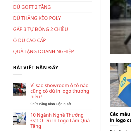
DÙ GOFT 2 TẦNG
t dù cầm tay
DÙ THẲNG KÈO POLY
 chất liệu này ngày...
GẤP 3 TỰ ĐỘNG 2 CHIỀU
Ô DÙ CAO CẤP
QUÀ TẶNG DOANH NGHIỆP
BÀI VIẾT GẦN ĐÂY
Vì sao showroom ô tô nào
cũng có dù in logo thương
hiệu?
ở
Chức năng bình luận bị tắt
Vì
Các mẫu 
sao
10 Ngành Nghề Thường
showroom
in logo 
Đặt Ô Dù In Logo Làm Quà
ô
Tặng
tô