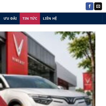
ƯU ĐÃI
TIN TỨC
LIÊN HỆ