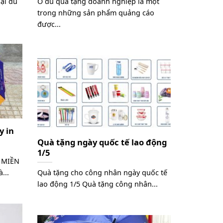
oại dù
Ô dù quà tặng doanh nghiệp là một
trong những sản phẩm quảng cáo
được...
y in
Quà tặng ngày quốc tế lao động
1/5
 MIỀN
...
Quà tặng cho công nhân ngày quốc tế
lao động 1/5 Quà tặng công nhân...