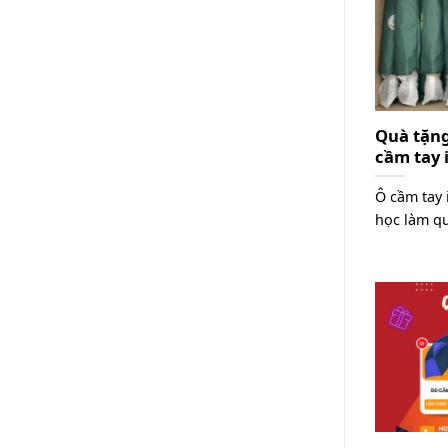
và
tay
carbon
fiber
Quà tặng
cầm tay 
Ô cầm tay 
học làm qu