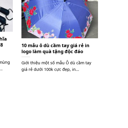
hĩa
 8
10 mẫu ô dù cầm tay giá rẻ in
logo làm quà tặng độc đáo
mùng
Giới thiệu một số mẫu Ô dù cầm tay
..
giá rẻ dưới 100k cực đẹp, in...