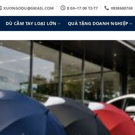
XUONGODU@GMAIL.COM
8:00~17:00 T2-T7
0938600769
DÙ CẦM TAY LOẠI LỚN
QUÀ TẶNG DOANH NGHIỆP