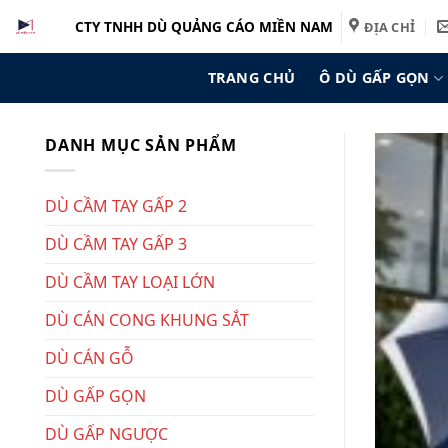
Bỏ
CTY TNHH DÙ QUẢNG CÁO MIỀN NAM
ĐỊA CHỈ
qua
nội
TRANG CHỦ
Ô DÙ GẤP GỌN
dung
DANH MỤC SẢN PHẨM
DÙ CẦM TAY GẤP 2
DÙ CẦM TAY GẤP 3
DÙ CẦM TAY LOẠI LỚN
DÙ CÁN CONG KHUNG SẮT
DÙ CÁN GỖ
DÙ GẤP GỌN
DÙ GẤP NGƯỢC