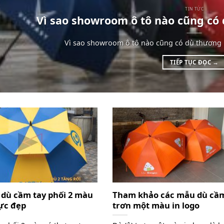
TIN TỨC
Vì sao showroom ô tô nào cũng có 
Vì sao showroom ô tô nào cũng có dù thương 
TIẾP TỤC ĐỌC
→
dù cầm tay phối 2 màu
Tham khảo các mẫu dù cầm
cực đẹp
trơn một màu in logo