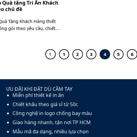
 Quà tặng Tri Ân Khách
o chủ đề
Quà Tặng Khách Hàng thiết
ng gói theo yêu cầu, chiết...
1
2
3
4
5
6
ƯU ĐÃI KHI ĐẶT DÙ CẦM TAY
Miễn phí thiết kế in ấn
Chiết khấu theo giá sỉ từ 50c
Công nghệ in logo chống bay màu
Giao hàng nhanh, tận nơi TP HCM
Mẫu mã đa dạng, nhiều lựa chọn