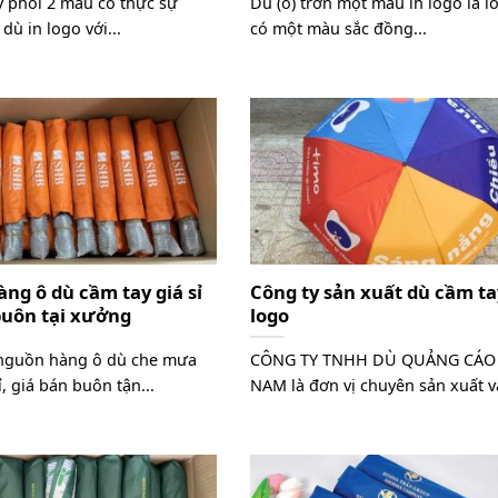
 phối 2 màu có thực sự
Dù (ô) trơn một màu in logo là l
dù in logo với...
có một màu sắc đồng...
ng ô dù cầm tay giá sỉ
Công ty sản xuất dù cầm ta
buôn tại xưởng
logo
nguồn hàng ô dù che mưa
CÔNG TY TNHH DÙ QUẢNG CÁO
, giá bán buôn tận...
NAM là đơn vị chuyên sản xuất và