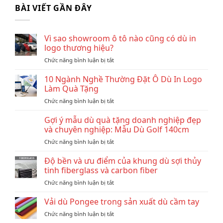
BÀI VIẾT GẦN ĐÂY
Vì sao showroom ô tô nào cũng có dù in
logo thương hiệu?
ở
Chức năng bình luận bị tắt
Vì
sao
10 Ngành Nghề Thường Đặt Ô Dù In Logo
showroom
Làm Quà Tặng
ô
ở
Chức năng bình luận bị tắt
tô
10
nào
Ngành
Gợi ý mẫu dù quà tặng doanh nghiệp đẹp
cũng
Nghề
có
và chuyên nghiệp: Mẫu Dù Golf 140cm
Thường
dù
ở
Chức năng bình luận bị tắt
Đặt
in
Gợi
Ô
logo
ý
Độ bền và ưu điểm của khung dù sợi thủy
Dù
thương
mẫu
In
tinh fiberglass và carbon fiber
hiệu?
dù
Logo
ở
Chức năng bình luận bị tắt
quà
Làm
Độ
tặng
Quà
bền
Vải dù Pongee trong sản xuất dù cầm tay
doanh
Tặng
và
nghiệp
ở
Chức năng bình luận bị tắt
ưu
đẹp
Vải