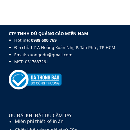
điểm
và
dù
của
chuyên
Pongee
khung
nghiệp:
trong
dù
Mẫu
sản
sợi
Dù
xuất
thủy
Golf
dù
tinh
140cm
CTY TNHH DÙ QUẢNG CÁO MIỀN NAM
cầm
fiberglass
tay
Hotline:
0938 600 769‬
và
carbon
Địa chỉ: 141A Hoàng Xuân Nhị, P. Tân Phú , TP HCM
fiber
Email: xuongodu@gmail.com
MST: 0317687261
ƯU ĐÃI KHI ĐẶT DÙ CẦM TAY
Miễn phí thiết kế in ấn
Chiết khấu theo giá sỉ từ 50c