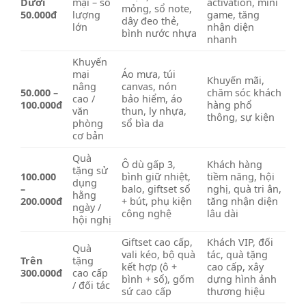
Dưới
mại – số
activation, mini
mỏng, sổ note,
50.000đ
lượng
game, tăng
dây đeo thẻ,
lớn
nhận diện
bình nước nhựa
nhanh
Khuyến
mại
Áo mưa, túi
Khuyến mãi,
nâng
canvas, nón
50.000 –
chăm sóc khách
cao /
bảo hiểm, áo
100.000đ
hàng phổ
văn
thun, ly nhựa,
thông, sự kiện
phòng
sổ bìa da
cơ bản
Quà
Ô dù gấp 3,
Khách hàng
tặng sử
100.000
bình giữ nhiệt,
tiềm năng, hội
dụng
–
balo, giftset sổ
nghị, quà tri ân,
hằng
200.000đ
+ bút, phụ kiện
tăng nhận diện
ngày /
công nghệ
lâu dài
hội nghị
Giftset cao cấp,
Khách VIP, đối
Quà
vali kéo, bộ quà
tác, quà tặng
Trên
tặng
kết hợp (ô +
cao cấp, xây
300.000đ
cao cấp
bình + sổ), gốm
dựng hình ảnh
/ đối tác
sứ cao cấp
thương hiệu