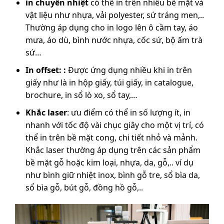
in chuyển nhiệt
có thể in trên nhiều bề mặt và
vật liệu như nhựa, vải polyester, sứ tráng men,..
Thường áp dụng cho in logo lên ô cầm tay, áo
mưa, áo dù, bình nước nhựa, cốc sứ, bộ ấm trà
sứ…
In offset: :
Được ứng dụng nhiều khi in trên
giấy như là in hộp giấy, túi giấy, in catalogue,
brochure, in sổ lò xo, sổ tay,…
Khắc laser
: ưu điểm có thể in số lượng ít, in
nhanh với tốc độ vài chục giây cho một vị trí, có
thể in trên bề mặt cong, chi tiết nhỏ và mảnh.
Khắc laser thường áp dụng trên các sản phẩm
bề mặt gỗ hoặc kim loại, nhựa, da, gỗ,.. ví dụ
như bình giữ nhiệt inox, bình gỗ tre, sổ bìa da,
sổ bìa gỗ, bút gỗ, đồng hồ gỗ,..