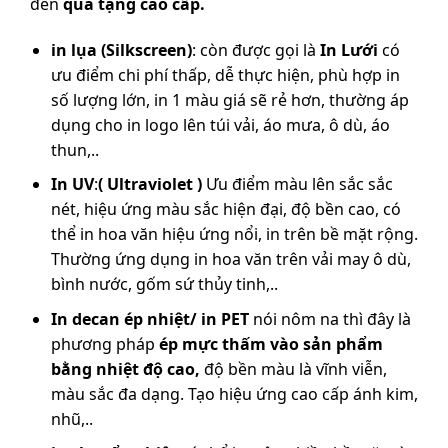
đến
quà tặng cao cấp.
in lụa (Silkscreen)
: còn được gọi là
In Lưới
có
ưu điểm chi phí thấp, dễ thực hiện, phù hợp in
số lượng lớn, in 1 màu giá sẽ rẻ hơn, thường áp
dụng cho in logo lên túi vải, áo mưa, ô dù, áo
thun,..
In UV
:
( Ultraviolet )
Ưu điểm màu lên sắc sắc
nét, hiệu ứng màu sắc hiện đại, độ bền cao, có
thể in hoa văn hiệu ứng nổi, in trên bề mặt rộng.
Thường ứng dụng in hoa văn trên vải may ô dù,
bình nước, gốm sứ thủy tinh,..
In decan ép nhiệt/ in PET
nói nôm na thì đây là
phương pháp
ép mực thấm vào sản phẩm
bằng nhiệt độ cao,
độ bền màu là vĩnh viễn,
màu sắc đa dạng. Tạo hiệu ứng cao cấp ánh kim,
nhũ,..