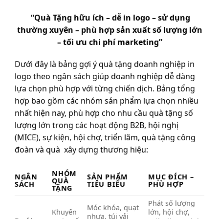
“Quà Tặng hữu ích – dễ in logo – sử dụng
thường xuyên – phù hợp sản xuất số lượng lớn
– tối ưu chi phí marketing”
Dưới đây là bảng gợi ý quà tặng doanh nghiệp in
logo theo ngân sách giúp doanh nghiệp dễ dàng
lựa chọn phù hợp với từng chiến dịch. Bảng tổng
hợp bao gồm các nhóm sản phẩm lựa chọn nhiều
nhất hiện nay, phù hợp cho nhu cầu quà tặng số
lượng lớn trong các hoạt động B2B, hội nghị
(MICE), sự kiện, hội chợ, triển lãm, quà tặng công
đoàn và quà xây dựng thương hiệu:
NHÓM
NGÂN
SẢN PHẨM
MỤC ĐÍCH –
QUÀ
SÁCH
TIÊU BIỂU
PHÙ HỢP
TẶNG
Phát số lượng
Móc khóa, quạt
Khuyến
lớn, hội chợ,
nhựa, túi vải