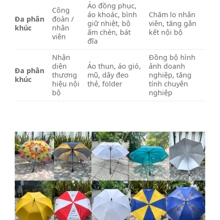
Áo đồng phục,
Công
áo khoác, bình
Chăm lo nhân
Đa phân
đoàn /
giữ nhiệt, bộ
viên, tăng gắn
khúc
nhân
ấm chén, bát
kết nội bộ
viên
đĩa
Nhận
Đồng bộ hình
diện
Áo thun, áo gió,
ảnh doanh
Đa phân
thương
mũ, dây đeo
nghiệp, tăng
khúc
hiệu nội
thẻ, folder
tính chuyên
bộ
nghiệp