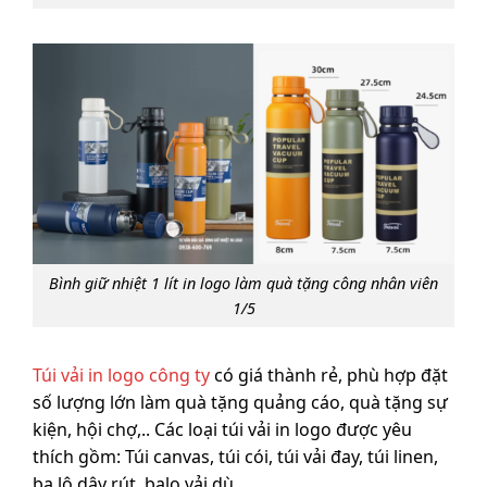
Bình giữ nhiệt 1 lít in logo làm quà tặng công nhân viên
1/5
Túi vải in logo công ty
có giá thành rẻ, phù hợp đặt
số lượng lớn làm quà tặng quảng cáo, quà tặng sự
kiện, hội chợ,.. Các loại túi vải in logo được yêu
thích gồm: Túi canvas, túi cói, túi vải đay, túi linen,
ba lô dây rút, balo vải dù,…