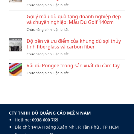
ô
ở
Chức năng bình luận bị tắt
tô
10
nào
Ngành
Gợi ý mẫu dù quà tặng doanh nghiệp đẹp
cũng
Nghề
có
và chuyên nghiệp: Mẫu Dù Golf 140cm
Thường
dù
ở
Chức năng bình luận bị tắt
Đặt
in
Gợi
Ô
logo
ý
Độ bền và ưu điểm của khung dù sợi thủy
Dù
thương
mẫu
In
tinh fiberglass và carbon fiber
hiệu?
dù
Logo
ở
Chức năng bình luận bị tắt
quà
Làm
Độ
tặng
Quà
bền
Vải dù Pongee trong sản xuất dù cầm tay
doanh
Tặng
và
nghiệp
ở
Chức năng bình luận bị tắt
ưu
đẹp
Vải
điểm
và
dù
của
chuyên
Pongee
khung
nghiệp:
trong
dù
Mẫu
sản
sợi
Dù
xuất
thủy
Golf
dù
tinh
140cm
CTY TNHH DÙ QUẢNG CÁO MIỀN NAM
cầm
fiberglass
tay
Hotline:
0938 600 769‬
và
carbon
Địa chỉ: 141A Hoàng Xuân Nhị, P. Tân Phú , TP HCM
fiber