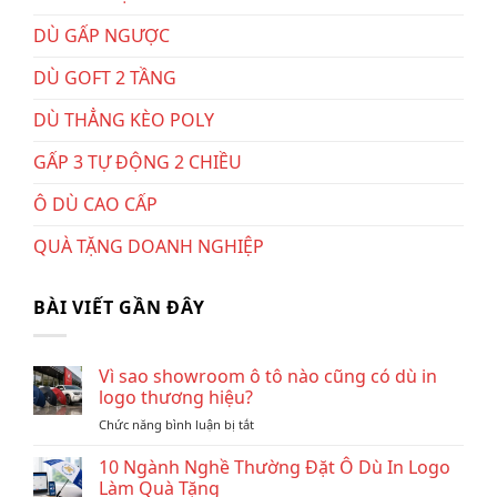
DÙ GẤP NGƯỢC
DÙ GOFT 2 TẦNG
DÙ THẲNG KÈO POLY
GẤP 3 TỰ ĐỘNG 2 CHIỀU
Ô DÙ CAO CẤP
QUÀ TẶNG DOANH NGHIỆP
BÀI VIẾT GẦN ĐÂY
Vì sao showroom ô tô nào cũng có dù in
logo thương hiệu?
ở
Chức năng bình luận bị tắt
Vì
sao
10 Ngành Nghề Thường Đặt Ô Dù In Logo
showroom
Làm Quà Tặng