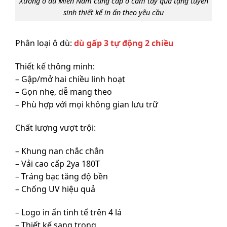
Xưởng ô dù Miền Nam cung cấp ô cầm tay quà tặng tuyển
sinh thiết kế in ấn theo yêu cầu
Phân loại ô dù:
dù gấp 3 tự động 2 chiều
Thiết kế thông minh:
– Gập/mở hai chiều linh hoạt
– Gọn nhẹ, dễ mang theo
– Phù hợp với mọi không gian lưu trữ
Chất lượng vượt trội:
– Khung nan chắc chắn
– Vải cao cấp 2ya 180T
– Tráng bạc tăng độ bền
– Chống UV hiệu quả
– Logo in ấn tinh tế trên 4 lá
– Thiết kế sang trọng