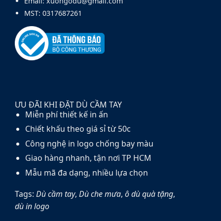
Email: xuongodu@gmail.com
MST: 0317687261
ƯU ĐÃI KHI ĐẶT DÙ CẦM TAY
Miễn phí thiết kế in ấn
Chiết khấu theo giá sỉ từ 50c
Công nghệ in logo chống bay màu
Giao hàng nhanh, tận nơi TP HCM
Mẫu mã đa dạng, nhiều lựa chọn
Tags:
Dù cầm tay
,
Dù che mưa
,
ô dù quà tặng
,
dù in logo