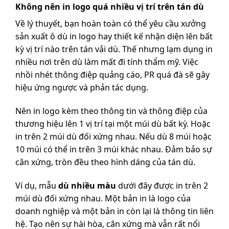
Không nên in logo quá nhiều vị trí trên tán dù
Về lý thuyết, bạn hoàn toàn có thể yêu cầu xưởng
sản xuất ô dù in logo hay thiết kế nhận diện lên bất
kỳ vị trí nào trên tán vải dù. Thế nhưng lạm dụng in
nhiều nơi trên dù làm mất đi tính thẩm mỹ. Việc
nhồi nhét thông điệp quảng cáo, PR quá đà sẽ gây
hiệu ứng ngược và phản tác dụng.
Nên in logo kèm theo thông tin và thông điệp của
thương hiệu lên 1 vị trí tại một múi dù bất kỳ. Hoặc
in trên 2 múi dù đối xứng nhau. Nếu dù 8 múi hoặc
10 múi có thể in trên 3 múi khác nhau. Đảm bảo sự
cân xứng, tròn đều theo hình dáng của tán dù.
Ví dụ, mẫu
dù nhiều màu
dưới đây được in trên 2
múi dù đối xứng nhau. Một bản in là logo của
doanh nghiệp và một bản in còn lại là thông tin liên
hệ. Tạo nên sự hài hòa, cân xứng mà vẫn rất nổi