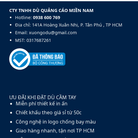
xuất
thủy
Golf
dù
tinh
140cm
CTY TNHH DÙ QUẢNG CÁO MIỀN NAM
cầm
fiberglass
tay
Hotline:
0938 600 769‬
và
carbon
Địa chỉ: 141A Hoàng Xuân Nhị, P. Tân Phú , TP HCM
fiber
Email: xuongodu@gmail.com
MST: 0317687261
ƯU ĐÃI KHI ĐẶT DÙ CẦM TAY
Miễn phí thiết kế in ấn
Chiết khấu theo giá sỉ từ 50c
Công nghệ in logo chống bay màu
Giao hàng nhanh, tận nơi TP HCM