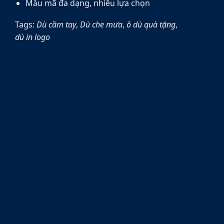
Mẫu mã đa dạng, nhiều lựa chọn
Tags:
Dù cầm tay
,
Dù che mưa
,
ô dù quà tặng
,
dù in logo