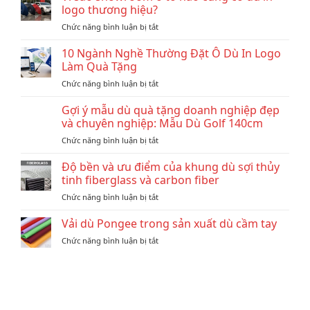
logo thương hiệu?
ở
Chức năng bình luận bị tắt
Vì
sao
10 Ngành Nghề Thường Đặt Ô Dù In Logo
showroom
Làm Quà Tặng
ô
ở
Chức năng bình luận bị tắt
tô
10
nào
Ngành
Gợi ý mẫu dù quà tặng doanh nghiệp đẹp
cũng
Nghề
có
và chuyên nghiệp: Mẫu Dù Golf 140cm
Thường
dù
ở
Chức năng bình luận bị tắt
Đặt
in
Gợi
Ô
logo
ý
Độ bền và ưu điểm của khung dù sợi thủy
Dù
thương
mẫu
In
tinh fiberglass và carbon fiber
hiệu?
dù
Logo
ở
Chức năng bình luận bị tắt
quà
Làm
Độ
tặng
Quà
bền
Vải dù Pongee trong sản xuất dù cầm tay
doanh
Tặng
và
nghiệp
ở
Chức năng bình luận bị tắt
ưu
đẹp
Vải
điểm
và
dù
của
chuyên
Pongee
khung
nghiệp:
trong
dù
Mẫu
sản
sợi
Dù