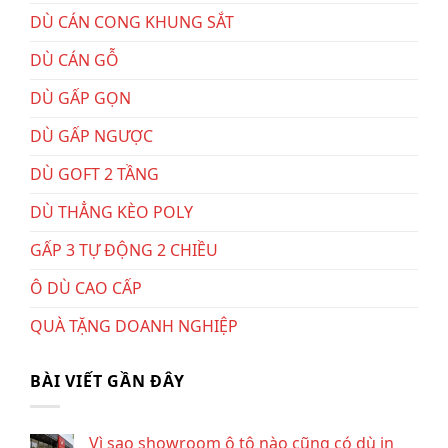
DÙ CÁN CONG KHUNG SẮT
DÙ CÁN GỖ
DÙ GẤP GỌN
DÙ GẤP NGƯỢC
DÙ GOFT 2 TẦNG
DÙ THẲNG KÈO POLY
GẤP 3 TỰ ĐỘNG 2 CHIỀU
Ô DÙ CAO CẤP
QUÀ TẶNG DOANH NGHIỆP
BÀI VIẾT GẦN ĐÂY
Vì sao showroom ô tô nào cũng có dù in