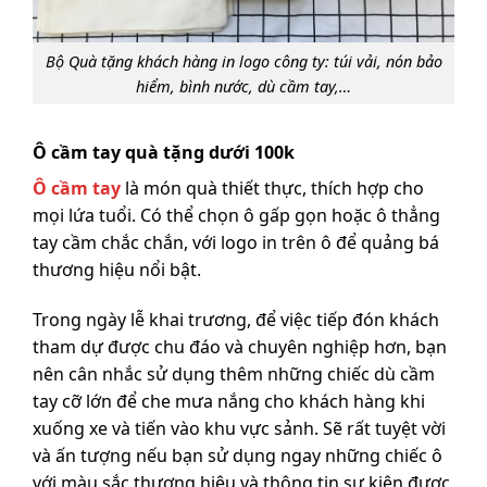
Bộ Quà tặng khách hàng in logo công ty: túi vải, nón bảo
hiểm, bình nước, dù cầm tay,…
Ô cầm tay quà tặng dưới 100k
Ô cầm tay
là món quà thiết thực, thích hợp cho
mọi lứa tuổi. Có thể chọn ô gấp gọn hoặc ô thẳng
tay cầm chắc chắn, với logo in trên ô để quảng bá
thương hiệu nổi bật.
Trong ngày lễ khai trương, để việc tiếp đón khách
tham dự được chu đáo và chuyên nghiệp hơn, bạn
nên cân nhắc sử dụng thêm những chiếc dù cầm
tay cỡ lớn để che mưa nắng cho khách hàng khi
xuống xe và tiến vào khu vực sảnh. Sẽ rất tuyệt vời
và ấn tượng nếu bạn sử dụng ngay những chiếc ô
với màu sắc thương hiệu và thông tin sự kiện được