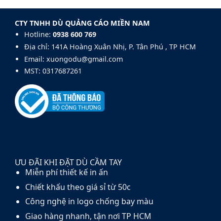
sợi
Dù
xuất
thủy
Golf
dù
tinh
140cm
CTY TNHH DÙ QUẢNG CÁO MIỀN NAM
cầm
fiberglass
tay
Hotline:
0938 600 769‬
và
carbon
Địa chỉ: 141A Hoàng Xuân Nhị, P. Tân Phú , TP HCM
fiber
Email: xuongodu@gmail.com
MST: 0317687261
ƯU ĐÃI KHI ĐẶT DÙ CẦM TAY
Miễn phí thiết kế in ấn
Chiết khấu theo giá sỉ từ 50c
Công nghệ in logo chống bay màu
Giao hàng nhanh, tận nơi TP HCM