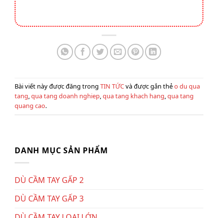
Bài viết này được đăng trong
TIN TỨC
và được gắn thẻ
o du qua
tang
,
qua tang doanh nghiep
,
qua tang khach hang
,
qua tang
quang cao
.
DANH MỤC SẢN PHẨM
DÙ CẦM TAY GẤP 2
DÙ CẦM TAY GẤP 3
DÙ CẦM TAY LOẠI LỚN