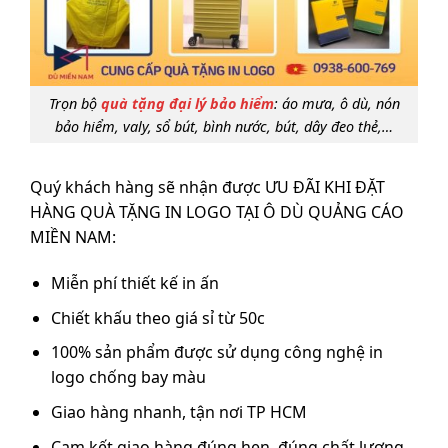
Trọn bộ
quà tặng đại lý bảo hiểm
: áo mưa, ô dù, nón
bảo hiểm, valy, sổ bút, bình nước, bút, dây đeo thẻ,…
Quý khách hàng sẽ nhận được ƯU ĐÃI KHI ĐẶT
HÀNG QUÀ TẶNG IN LOGO TẠI Ô DÙ QUẢNG CÁO
MIỀN NAM:
Miễn phí thiết kế in ấn
Chiết khấu theo giá sỉ từ 50c
100% sản phẩm được sử dụng công nghệ in
logo chống bay màu
Giao hàng nhanh, tận nơi TP HCM
Cam kết giao hàng đúng hẹn, đúng chất lượng