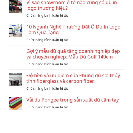
Vì sao showroom ô tô nào cũng có dù in
logo thương hiệu?
ở
Chức năng bình luận bị tắt
Vì
sao
10 Ngành Nghề Thường Đặt Ô Dù In Logo
showroom
Làm Quà Tặng
ô
ở
Chức năng bình luận bị tắt
tô
10
nào
Ngành
Gợi ý mẫu dù quà tặng doanh nghiệp đẹp
cũng
Nghề
có
và chuyên nghiệp: Mẫu Dù Golf 140cm
Thường
dù
ở
Chức năng bình luận bị tắt
Đặt
in
Gợi
Ô
logo
ý
Độ bền và ưu điểm của khung dù sợi thủy
Dù
thương
mẫu
In
tinh fiberglass và carbon fiber
hiệu?
dù
Logo
ở
Chức năng bình luận bị tắt
quà
Làm
Độ
tặng
Quà
bền
Vải dù Pongee trong sản xuất dù cầm tay
doanh
Tặng
và
nghiệp
ở
Chức năng bình luận bị tắt
ưu
đẹp
Vải
điểm
và
dù
của
chuyên
Pongee
khung
nghiệp:
trong
dù
Mẫu
sản