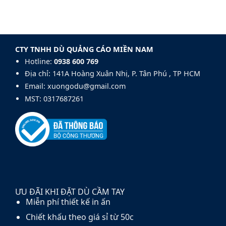
của
chuyên
Pongee
khung
nghiệp:
trong
dù
Mẫu
sản
sợi
Dù
xuất
thủy
Golf
dù
tinh
140cm
CTY TNHH DÙ QUẢNG CÁO MIỀN NAM
cầm
fiberglass
tay
Hotline:
0938 600 769‬
và
carbon
Địa chỉ: 141A Hoàng Xuân Nhị, P. Tân Phú , TP HCM
fiber
Email: xuongodu@gmail.com
MST: 0317687261
ƯU ĐÃI KHI ĐẶT DÙ CẦM TAY
Miễn phí thiết kế in ấn
Chiết khấu theo giá sỉ từ 50c