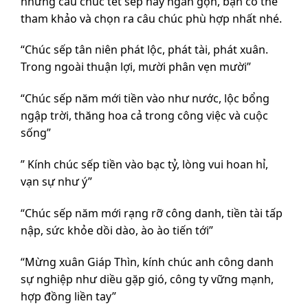
những câu chúc tết sếp hay ngắn gọn, bạn có thể
tham khảo và chọn ra câu chúc phù hợp nhất nhé.
“Chúc sếp tân niên phát lộc, phát tài, phát xuân.
Trong ngoài thuận lợi, mười phân vẹn mười”
“Chúc sếp năm mới tiền vào như nước, lộc bổng
ngập trời, thăng hoa cả trong công việc và cuộc
sống”
” Kính chúc sếp tiền vào bạc tỷ, lòng vui hoan hỉ,
vạn sự như ý”
“Chúc sếp năm mới rạng rỡ công danh, tiền tài tấp
nập, sức khỏe dồi dào, ào ào tiến tới”
“Mừng xuân Giáp Thìn, kính chúc anh công danh
sự nghiệp như diều gặp gió, công ty vững mạnh,
hợp đồng liền tay”