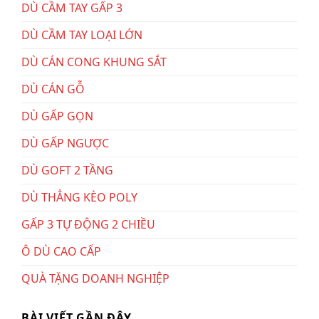
DÙ CẦM TAY GẤP 3
DÙ CẦM TAY LOẠI LỚN
DÙ CÁN CONG KHUNG SẮT
DÙ CÁN GỖ
DÙ GẤP GỌN
DÙ GẤP NGƯỢC
DÙ GOFT 2 TẦNG
DÙ THẲNG KÈO POLY
GẤP 3 TỰ ĐỘNG 2 CHIỀU
Ô DÙ CAO CẤP
QUÀ TẶNG DOANH NGHIỆP
BÀI VIẾT GẦN ĐÂY