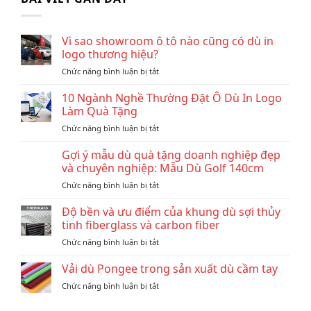
Vì sao showroom ô tô nào cũng có dù in
logo thương hiệu?
ở
Chức năng bình luận bị tắt
Vì
sao
10 Ngành Nghề Thường Đặt Ô Dù In Logo
showroom
Làm Quà Tặng
ô
ở
Chức năng bình luận bị tắt
tô
10
nào
Ngành
Gợi ý mẫu dù quà tặng doanh nghiệp đẹp
cũng
Nghề
có
và chuyên nghiệp: Mẫu Dù Golf 140cm
Thường
dù
ở
Chức năng bình luận bị tắt
Đặt
in
Gợi
Ô
logo
ý
Độ bền và ưu điểm của khung dù sợi thủy
Dù
thương
mẫu
In
tinh fiberglass và carbon fiber
hiệu?
dù
Logo
ở
Chức năng bình luận bị tắt
quà
Làm
Độ
tặng
Quà
bền
Vải dù Pongee trong sản xuất dù cầm tay
doanh
Tặng
và
nghiệp
ở
Chức năng bình luận bị tắt
ưu
đẹp
Vải
điểm
và
dù